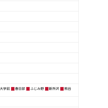
大学前
春日部
ふじみ野
新所沢
熊谷