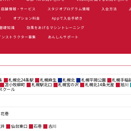
店舗情報・サービス
スタジオプログラム情報
入会方法
き
オプション料金
Appで入会手続き
基礎知識
効果をあげるマシントレーニング
インストラクター募集
あんしんサポート
条
札幌北24条駅
札幌麻生
札幌北
札幌平岡公園
札幌手稲
苫小牧柳町
札幌駅北口
札幌宮の沢
札幌北14条光星
旭川
スクール
花巻
荒井
仙台東口
石巻
古川