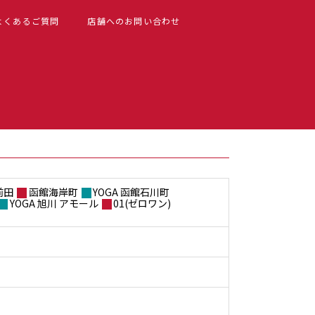
よくあるご質問
店舗へのお問い合わせ
前田
函館海岸町
YOGA 函館石川町
YOGA 旭川 アモール
01(ゼロワン)