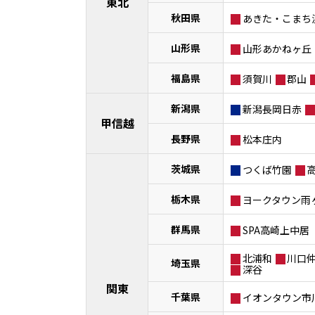
東北
秋田県
あきた・こまち
山形県
山形あかねヶ丘
福島県
須賀川
郡山
新潟県
新潟長岡日赤
甲信越
長野県
松本庄内
茨城県
つくば竹園
栃木県
ヨークタウン雨
群馬県
SPA高崎上中居
北浦和
川口
埼玉県
深谷
関東
千葉県
イオンタウン市