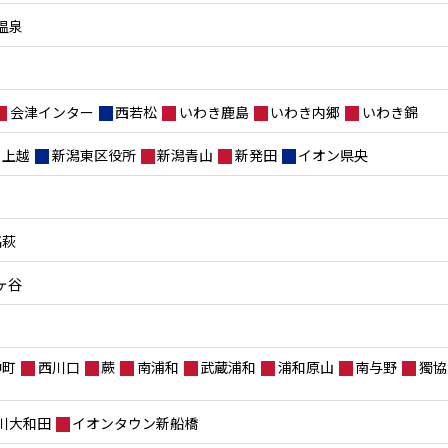
温泉
会津インター
西若松
いわき鹿島
いわき内郷
いわき錦
上越
新潟東区役所
新潟青山
新発田
イオン県央
高萩
ヶ谷
仲町
西川口
蕨
南浦和
武蔵浦和
浦和原山
南与野
獨協
川大和田
イオンタウン新船橋