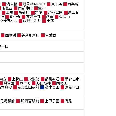
町
浅草橋
浅草橋ANNEX
東十条
西巣鴨
南葛西
門前仲町
亀戸
黒
上馬
桜新町
経堂
芦花公園
尾山台
楽坂
新中野
東高円寺
荻窪
久我山
ANO分倍河原
武蔵小金井
田無
西横浜
神奈川新町
青葉台
屋一社
南方
上新庄
東淡路
都島本通
新森古市
靭公園
西本町
野田阪神
西梅田
茨木真砂
阪急富田駅前
摂津富田
京阪守口
神尼崎駅前
JR西宮駅前
上甲子園
鳴尾