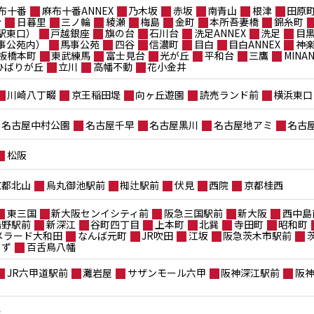
布十番
麻布十番ANNEX
乃木坂
赤坂
南青山
根津
田原
台
日暮里
三ノ輪
綾瀬
梅島
金町
本所吾妻橋
錦糸町
駅東口）
戸越銀座
旗の台
石川台
洗足ANNEX
洗足
目
事公苑内）
馬事公苑
四谷
信濃町
目白
目白ANNEX
神
板橋本町
東武練馬
富士見台
光が丘
平和台
三鷹
MIN
ポひばりが丘
立川
高幡不動
花小金井
川崎八丁畷
京王稲田堤
向ヶ丘遊園
読売ランド前
横浜東口
名古屋中村公園
名古屋千早
名古屋黒川
名古屋地アミ
名古
松阪
京都北山
烏丸御池駅前
椥辻駅前
伏見
西院
京都桂西
東三国
新大阪センイシティ前
阪急三国駅前
新大阪
西中島
鴫野駅前
新深江
谷町四丁目
上本町
北巽
寺田町
昭和町
メラード大和田
なんば元町
JR吹田
江坂
阪急茨木市駅前
もず
百舌鳥八幡
JR六甲道駅前
灘岩屋
サザンモール六甲
阪神深江駅前
阪
屋