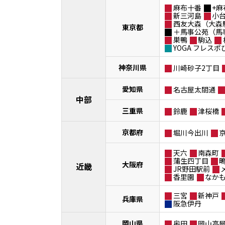
麻布十番
+麻
新三河島
小
西友大森（大森
東京都
＋馬事公苑（馬
巣鴨
駒込
YOGA フレス
神奈川県
川崎砂子2丁目
愛知県
名古屋太閤通
中部
三重県
鈴鹿
津桜橋
京都府
堀川今出川
天六
南森町
蒲生四丁目
大阪府
近畿
JR野田駅前
香里園
なか
三宮
新神戸
兵庫県
阪急伊丹
岡山県
奥田
岡山高