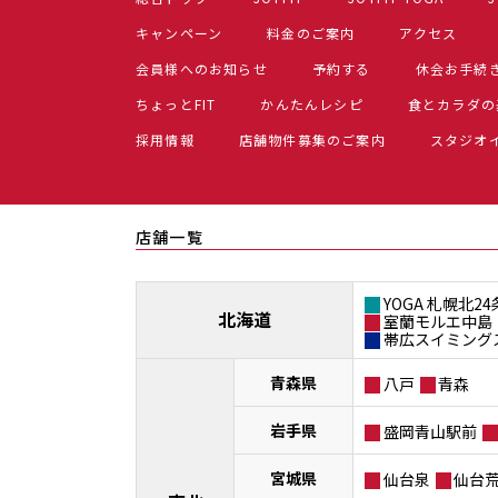
キャンペーン
料金のご案内
アクセス
会員様へのお知らせ
予約する
休会お手続
ちょっとFIT
かんたんレシピ
食とカラダの
採用情報
店舗物件募集のご案内
スタジオ
店舗一覧
YOGA 札幌北24
北海道
室蘭モルエ中島
帯広スイミング
青森県
八戸
青森
岩手県
盛岡青山駅前
宮城県
仙台泉
仙台