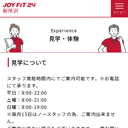
メニュー
店舗トップ
Experience
見学・体験
会員様向けのご案内
見学について
会員の方へトップ
入会のお手続きをする
会員様へのお知らせ
スタジオプログラム情報
スタッフ常駐時間内にでご案内可能です。※お電話
にて承ります。
入会するトップ
予約する
休会お手続き
平日：8:00-22:00
土曜：8:00-21:00
料金・サービス等詳しく見る
Appで入会手続き
オプション料金
アクセス
日曜：8:00-19:00
※毎月15日はノースタッフの為、ご案内出来ませ
入会を悩まれている方へトップ
ん。
店舗情報・サービス
よくあるご質問
JOYFIT総合トップ
JOYFIT