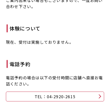
ご案内出来ない場合もございますので、一度お問い
キャンペーン
料金のご案内
合わせ下さい。
店舗へのお問い合わせ
JOYFIT24
JOYFIT YOGA
アクセス
店舗情報・サービス
JOYFIT+
店舗を探す
体験について
見学・体験
スタジオプログラム情報
現在、受付は実施しておりません。
入会方法
よくあるご質問
店舗へのお問い合わせ
電話予約
電話予約の場合は以下の受付時間に店舗へ直接お電
話ください。
TEL：04-2920-2615