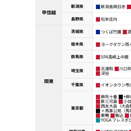
新潟県
新潟長岡日赤
甲信越
長野県
松本庄内
茨城県
つくば竹園
栃木県
ヨークタウン雨
群馬県
SPA高崎上中居
北浦和
川口
埼玉県
深谷
関東
千葉県
イオンタウン市
麻布十番
+麻
新三河島
小
西友大森（大森
東京都
＋馬事公苑（馬
巣鴨
駒込
YOGA フレス