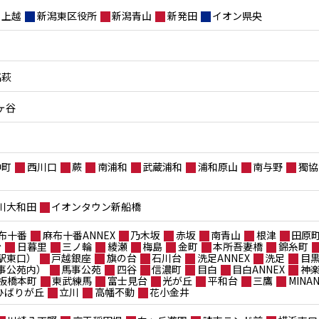
上越
新潟東区役所
新潟青山
新発田
イオン県央
高萩
ヶ谷
仲町
西川口
蕨
南浦和
武蔵浦和
浦和原山
南与野
獨協
川大和田
イオンタウン新船橋
布十番
麻布十番ANNEX
乃木坂
赤坂
南青山
根津
田原
台
日暮里
三ノ輪
綾瀬
梅島
金町
本所吾妻橋
錦糸町
駅東口）
戸越銀座
旗の台
石川台
洗足ANNEX
洗足
目
事公苑内）
馬事公苑
四谷
信濃町
目白
目白ANNEX
神
板橋本町
東武練馬
富士見台
光が丘
平和台
三鷹
MIN
ポひばりが丘
立川
高幡不動
花小金井