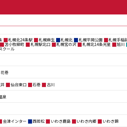
条
札幌北24条駅
札幌麻生
札幌北
札幌平岡公園
札幌手稲
苫小牧柳町
札幌駅北口
札幌宮の沢
札幌北14条光星
旭川
スクール
花巻
荒井
仙台東口
石巻
古川
温泉
会津インター
西若松
いわき鹿島
いわき内郷
いわき錦