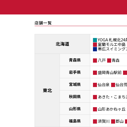
店舗一覧
YOGA 札幌北24
北海道
室蘭モルエ中島
帯広スイミング
青森県
八戸
青森
岩手県
盛岡青山駅前
宮城県
仙台泉
仙台
東北
秋田県
あきた・こまち
山形県
山形あかねヶ丘
福島県
須賀川
郡山