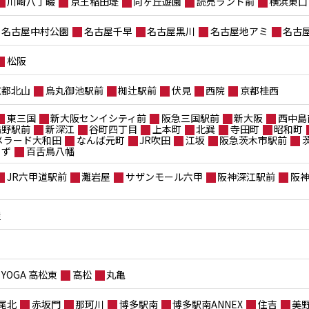
川崎八丁畷
京王稲田堤
向ヶ丘遊園
読売ランド前
横浜東口
名古屋中村公園
名古屋千早
名古屋黒川
名古屋地アミ
名古
松阪
京都北山
烏丸御池駅前
椥辻駅前
伏見
西院
京都桂西
東三国
新大阪センイシティ前
阪急三国駅前
新大阪
西中島
鴫野駅前
新深江
谷町四丁目
上本町
北巽
寺田町
昭和町
メラード大和田
なんば元町
JR吹田
江坂
阪急茨木市駅前
もず
百舌鳥八幡
JR六甲道駅前
灘岩屋
サザンモール六甲
阪神深江駅前
阪
屋
YOGA 高松東
高松
丸亀
尾北
赤坂門
那珂川
博多駅南
博多駅南ANNEX
住吉
美