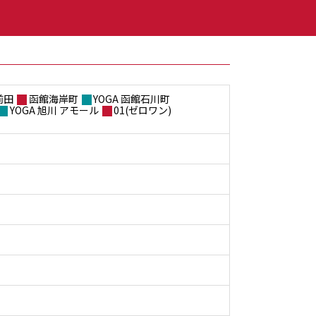
前田
函館海岸町
YOGA 函館石川町
YOGA 旭川 アモール
01(ゼロワン)