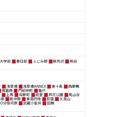
大学前
春日部
ふじみ野
新所沢
熊谷
町
浅草橋
浅草橋ANNEX
東十条
西巣鴨
南葛西
門前仲町
亀戸
黒
上馬
桜新町
経堂
芦花公園
尾山台
楽坂
新中野
東高円寺
荻窪
久我山
ANO分倍河原
武蔵小金井
田無