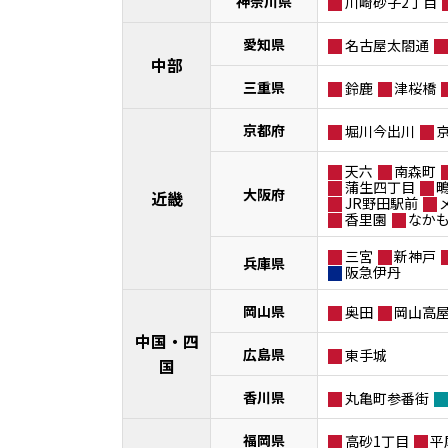
神奈川県
川崎砂子2丁目
愛知県
名古屋太閤通
中部
三重県
鈴鹿
津桜橋
京都府
堀川今出川
天六
南森町
蒲生四丁目
大阪府
近畿
JR野田駅前
香里園
なか
三宮
新神戸
兵庫県
阪急伊丹
岡山県
奥田
岡山高
中国・四
広島県
東手城
国
香川県
丸亀町参番街
福岡県
高砂1丁目
平