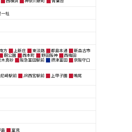
西横浜
神奈川新町
青葉台
屋一社
南方
上新庄
東淡路
都島本通
新森古市
靭公園
西本町
野田阪神
西梅田
茨木真砂
阪急富田駅前
摂津富田
京阪守口
神尼崎駅前
JR西宮駅前
上甲子園
鳴尾
野島
室見