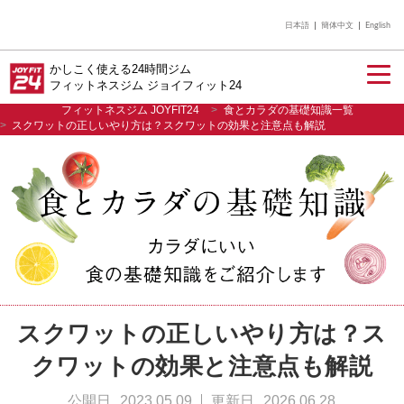
日本語
簡体中文
English
かしこく使える24時間ジム
フィットネスジム ジョイフィット24
フィットネスジム JOYFIT24
食とカラダの基礎知識一覧
スクワットの正しいやり方は？スクワットの効果と注意点も解説
入会のご案内
店舗を探す
スクワットの正しいやり方は？ス
クワットの効果と注意点も解説
公開日
2023.05.09
更新日
2026.06.28