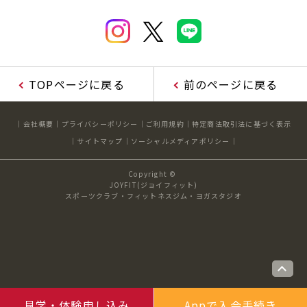
TOPページに戻る
前のページに戻る
会社概要
プライバシーポリシー
ご利用規約
特定商法取引法に基づく表示
サイトマップ
ソーシャルメディアポリシー
Copyright ©
JOYFIT(ジョイフィット)
スポーツクラブ・フィットネスジム・ヨガスタジオ
見学・体験申し込み
Appで入会手続き