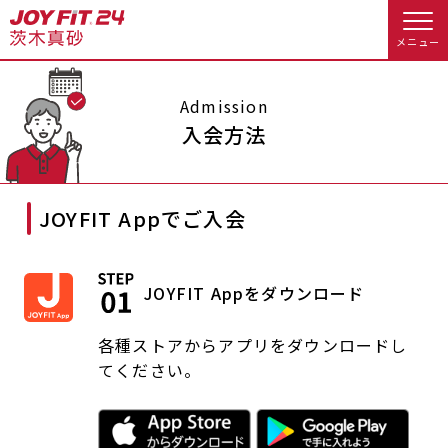
メニュー
店舗トップ
Admission
入会方法
会員様向けのご案内
JOYFIT Appでご入会
会員の方へトップ
入会のお手続きをする
会員様へのお知らせ
スタジオプログラム情報
JOYFIT Appをダウンロード
入会するトップ
休会お手続き
オプション料金
各種ストアからアプリをダウンロードし
料金・サービス等詳しく見る
てください。
Appで入会手続き
アクセス
店舗情報・サービス
入会を悩まれている方へトップ
よくあるご質問
店舗へのお問い合わせ
JOYFIT総合トップ
JOYFIT