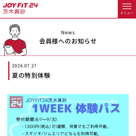
メニュー
店舗トップ
News
会員様へのお知らせ
会員様向けのご案内
2026.07.27
会員の方へトップ
夏の特別体験
入会のお手続きをする
会員様へのお知らせ
スタジオプログラム情報
入会するトップ
休会お手続き
オプション料金
料金・サービス等詳しく見る
Appで入会手続き
アクセス
店舗情報・サービス
入会を悩まれている方へトップ
よくあるご質問
店舗へのお問い合わせ
JOYFIT総合トップ
JOYFIT