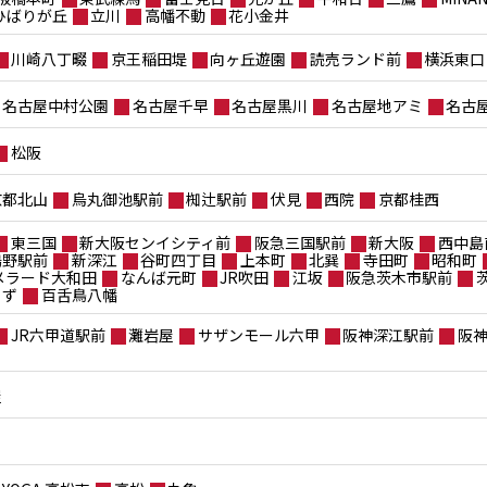
ポひばりが丘
立川
高幡不動
花小金井
川崎八丁畷
京王稲田堤
向ヶ丘遊園
読売ランド前
横浜東口
名古屋中村公園
名古屋千早
名古屋黒川
名古屋地アミ
名古
松阪
京都北山
烏丸御池駅前
椥辻駅前
伏見
西院
京都桂西
東三国
新大阪センイシティ前
阪急三国駅前
新大阪
西中島
鴫野駅前
新深江
谷町四丁目
上本町
北巽
寺田町
昭和町
メラード大和田
なんば元町
JR吹田
江坂
阪急茨木市駅前
もず
百舌鳥八幡
JR六甲道駅前
灘岩屋
サザンモール六甲
阪神深江駅前
阪
屋