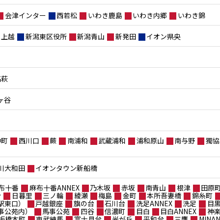
会津インター
西若松
いわき鹿島
いわき内郷
いわき錦
上越
新潟東区役所
新潟青山
新発田
イオン県央
高萩
ヶ谷
仲町
西川口
蕨
南浦和
武蔵浦和
浦和原山
南与野
獨協
川大和田
イオンタウン新船橋
布十番
麻布十番ANNEX
乃木坂
赤坂
南青山
根津
田原
台
日暮里
三ノ輪
綾瀬
梅島
金町
本所吾妻橋
錦糸町
駅東口）
戸越銀座
旗の台
石川台
洗足ANNEX
洗足
目
事公苑内）
馬事公苑
四谷
信濃町
目白
目白ANNEX
神
板橋本町
東武練馬
富士見台
光が丘
平和台
三鷹
MIN