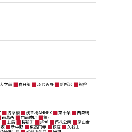
大学前
春日部
ふじみ野
新所沢
熊谷
町
浅草橋
浅草橋ANNEX
東十条
西巣鴨
南葛西
門前仲町
亀戸
黒
上馬
桜新町
経堂
芦花公園
尾山台
楽坂
新中野
東高円寺
荻窪
久我山
ANO分倍河原
武蔵小金井
田無