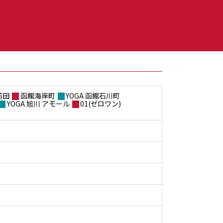
前田
函館海岸町
YOGA 函館石川町
YOGA 旭川 アモール
01(ゼロワン)