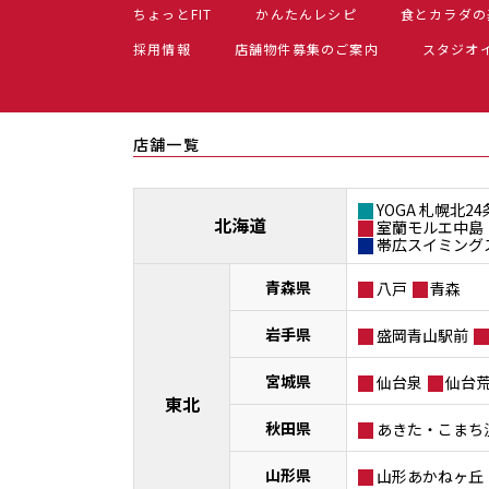
ちょっとFIT
かんたんレシピ
食とカラダの
採用情報
店舗物件募集のご案内
スタジオ
店舗一覧
YOGA 札幌北24
北海道
室蘭モルエ中島
帯広スイミング
青森県
八戸
青森
岩手県
盛岡青山駅前
宮城県
仙台泉
仙台
東北
秋田県
あきた・こまち
山形県
山形あかねヶ丘