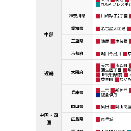
YOGA フレス
神奈川県
川崎砂子2丁目
愛知県
名古屋太閤通
中部
三重県
鈴鹿
津桜橋
京都府
堀川今出川
天六
南森町
蒲生四丁目
大阪府
近畿
JR野田駅前
香里園
なか
三宮
新神戸
兵庫県
阪急伊丹
岡山県
奥田
岡山高
中国・四
広島県
東手城
国