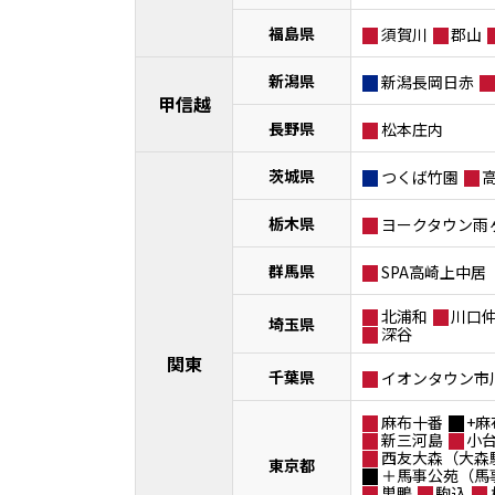
福島県
須賀川
郡山
新潟県
新潟長岡日赤
甲信越
長野県
松本庄内
茨城県
つくば竹園
栃木県
ヨークタウン雨
群馬県
SPA高崎上中居
北浦和
川口
埼玉県
深谷
関東
千葉県
イオンタウン市
麻布十番
+麻
新三河島
小
西友大森（大森
東京都
＋馬事公苑（馬
巣鴨
駒込