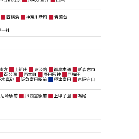
西横浜
神奈川新町
青葉台
屋一社
南方
上新庄
東淡路
都島本通
新森古市
靭公園
西本町
野田阪神
西梅田
茨木真砂
阪急富田駅前
摂津富田
京阪守口
神尼崎駅前
JR西宮駅前
上甲子園
鳴尾