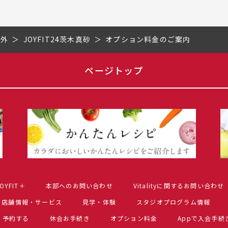
市外
JOYFIT24茨木真砂
オプション料金のご案内
ページトップ
OYFIT＋
本部へのお問い合わせ
Vitalityに関するお問い合わせ
店舗情報・サービス
見学・体験
スタジオプログラム情報
予約する
休会お手続き
オプション料金
Appで入会手続