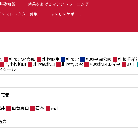
基礎知識
効果をあげるマシントレーニング
インストラクター募集
あんしんサポート
条
札幌北24条駅
札幌麻生
札幌北
札幌平岡公園
札幌手稲
苫小牧柳町
札幌駅北口
札幌宮の沢
札幌北14条光星
旭川
スクール
花巻
荒井
仙台東口
石巻
古川
温泉