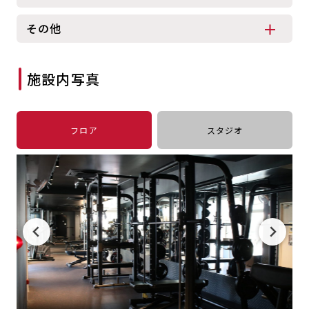
キャンペーン
料金のご案内
その他
JOYFIT24
JOYFIT YOGA
アクセス
店舗情報・サービス
JOYFIT+
店舗を探す
施設内写真
見学・体験
スタジオプログラム情報
入会方法
よくあるご質問
フロア
スタジオ
店舗へのお問い合わせ