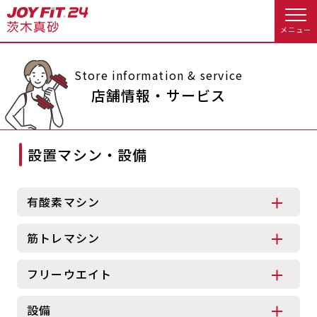
メニュー
店舗トップ
Store information & service
店舗情報・サービス
会員様向けのご案内
設置マシン・設備
会員の方へトップ
入会のお手続きをする
会員様へのお知らせ
スタジオプログラム情報
有酸素マシン
入会するトップ
休会お手続き
オプション料金
筋トレマシン
料金・サービス等詳しく見る
Appで入会手続き
アクセス
店舗情報・サービス
フリーウエイト
入会を悩まれている方へトップ
よくあるご質問
店舗へのお問い合わせ
設備
JOYFIT総合トップ
JOYFIT