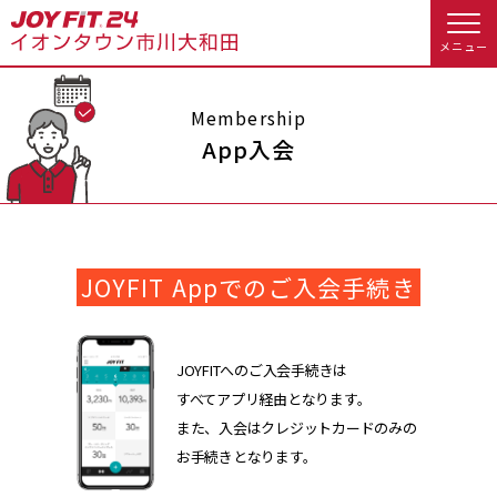
メニュー
店舗トップ
Membership
App入会
会員様向けのご案内
会員の方へトップ
JOYFIT Appでのご入会手続き
入会のお手続きをする
会員様へのお知らせ
予約する
入会するトップ
休会お手続き
オプション料金
JOYFITへのご入会手続きは
すべてアプリ経由となります。
料金・サービス等詳しく見る
Appで入会手続き
アクセス
店舗情報・サービス
また、入会はクレジットカードのみの
お手続きとなります。
入会を悩まれている方へトップ
よくあるご質問
店舗へのお問い合わせ
JOYFIT総合トップ
JOYFIT