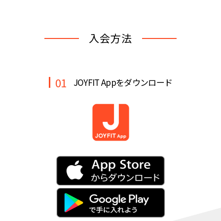
キャンペーン
料金のご案内
JOYFIT24
JOYFIT YOGA
入会方法
アクセス
店舗情報・サービス
JOYFIT+
店舗を探す
見学・体験
入会方法
01
JOYFIT Appをダウンロード
よくあるご質問
店舗へのお問い合わせ