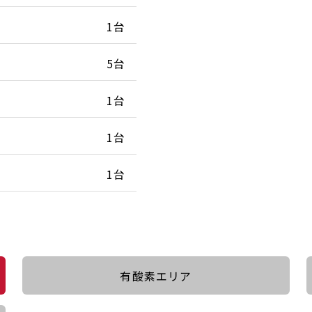
1台
5台
1台
1台
1台
有酸素エリア