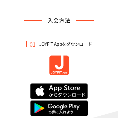
キャンペーン
料金のご案内
JOYFIT24
JOYFIT YOGA
入会方法
アクセス
店舗情報・サービス
JOYFIT+
店舗を探す
見学・体験
入会方法
01
JOYFIT Appをダウンロード
よくあるご質問
店舗へのお問い合わせ