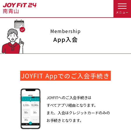
メニュー
店舗トップ
Membership
App入会
会員様向けのご案内
会員の方へトップ
JOYFIT Appでのご入会手続き
入会のお手続きをする
会員様へのお知らせ
予約する
入会するトップ
休会お手続き
オプション料金
JOYFITへのご入会手続きは
すべてアプリ経由となります。
料金・サービス等詳しく見る
Appで入会手続き
アクセス
店舗情報・サービス
また、入会はクレジットカードのみの
お手続きとなります。
入会を悩まれている方へトップ
よくあるご質問
店舗へのお問い合わせ
JOYFIT総合トップ
JOYFIT