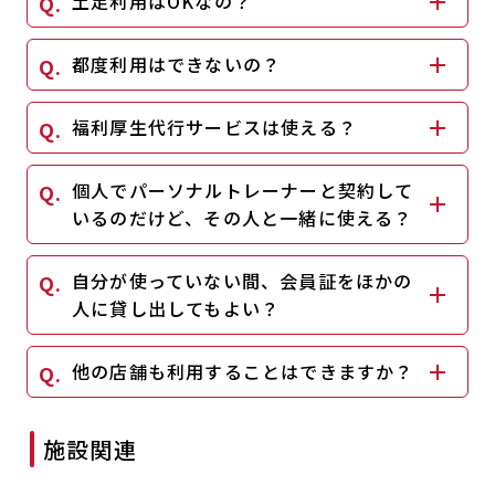
土足利用はOKなの？
キャンペーン
料金のご案内
JOYFIT24
JOYFIT YOGA
都度利用はできないの？
アクセス
店舗情報・サービス
JOYFIT+
店舗を探す
福利厚生代行サービスは使える？
見学・体験
入会方法
個人でパーソナルトレーナーと契約して
よくあるご質問
店舗へのお問い合わせ
いるのだけど、その人と一緒に使える？
自分が使っていない間、会員証をほかの
人に貸し出してもよい？
他の店舗も利用することはできますか？
施設関連