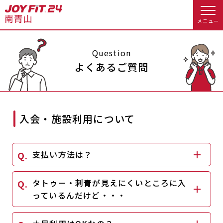
メニュー
店舗トップ
Question
よくあるご質問
会員様向けのご案内
会員の方へトップ
入会・施設利用について
入会のお手続きをする
会員様へのお知らせ
予約する
支払い方法は？
入会するトップ
休会お手続き
オプション料金
料金・サービス等詳しく見る
タトゥー・刺青が見えにくいところに入
Appで入会手続き
アクセス
店舗情報・サービス
っているんだけど・・・
入会を悩まれている方へトップ
よくあるご質問
店舗へのお問い合わせ
JOYFIT総合トップ
JOYFIT