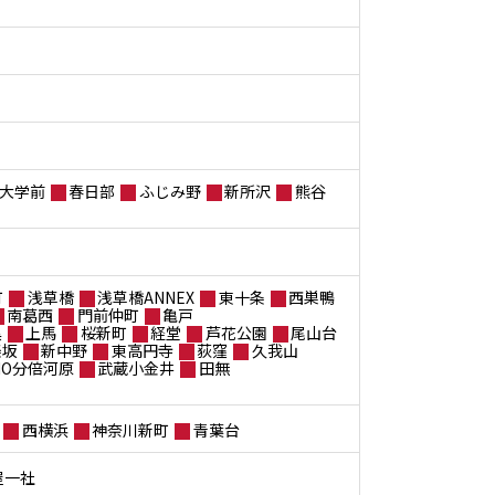
大学前
春日部
ふじみ野
新所沢
熊谷
町
浅草橋
浅草橋ANNEX
東十条
西巣鴨
南葛西
門前仲町
亀戸
黒
上馬
桜新町
経堂
芦花公園
尾山台
楽坂
新中野
東高円寺
荻窪
久我山
ANO分倍河原
武蔵小金井
田無
西横浜
神奈川新町
青葉台
屋一社