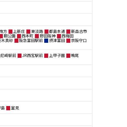
南方
上新庄
東淡路
都島本通
新森古市
靭公園
西本町
野田阪神
西梅田
茨木真砂
阪急富田駅前
摂津富田
京阪守口
神尼崎駅前
JR西宮駅前
上甲子園
鳴尾
野島
室見