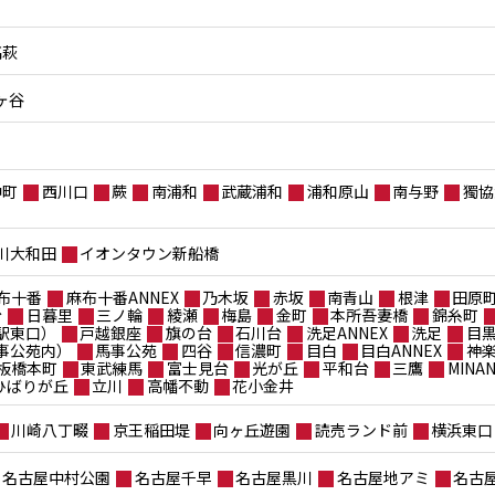
高萩
ヶ谷
仲町
西川口
蕨
南浦和
武蔵浦和
浦和原山
南与野
獨協
川大和田
イオンタウン新船橋
布十番
麻布十番ANNEX
乃木坂
赤坂
南青山
根津
田原
台
日暮里
三ノ輪
綾瀬
梅島
金町
本所吾妻橋
錦糸町
駅東口）
戸越銀座
旗の台
石川台
洗足ANNEX
洗足
目
事公苑内）
馬事公苑
四谷
信濃町
目白
目白ANNEX
神
板橋本町
東武練馬
富士見台
光が丘
平和台
三鷹
MIN
ポひばりが丘
立川
高幡不動
花小金井
川崎八丁畷
京王稲田堤
向ヶ丘遊園
読売ランド前
横浜東口
名古屋中村公園
名古屋千早
名古屋黒川
名古屋地アミ
名古