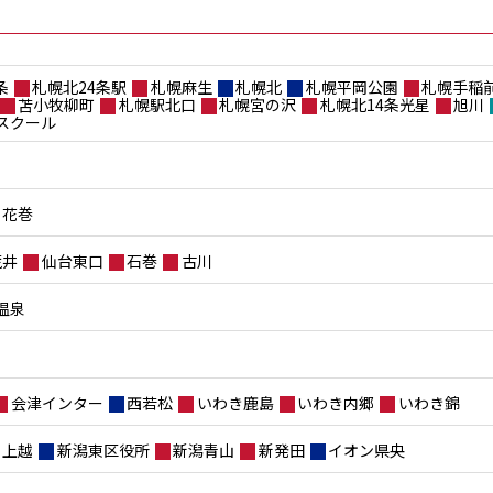
条
札幌北24条駅
札幌麻生
札幌北
札幌平岡公園
札幌手稲
苫小牧柳町
札幌駅北口
札幌宮の沢
札幌北14条光星
旭川
スクール
花巻
荒井
仙台東口
石巻
古川
温泉
会津インター
西若松
いわき鹿島
いわき内郷
いわき錦
上越
新潟東区役所
新潟青山
新発田
イオン県央