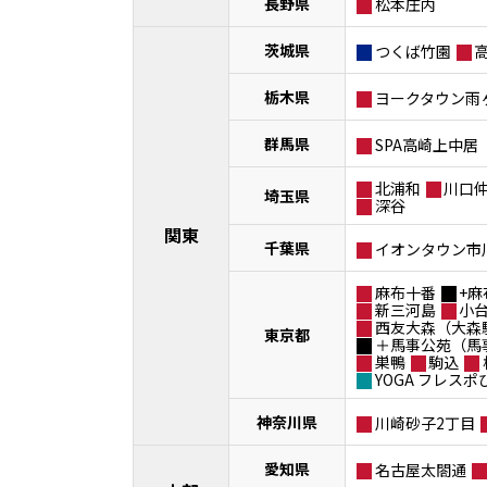
長野県
松本庄内
茨城県
つくば竹園
栃木県
ヨークタウン雨
群馬県
SPA高崎上中居
北浦和
川口
埼玉県
深谷
関東
千葉県
イオンタウン市
麻布十番
+麻
新三河島
小
西友大森（大森
東京都
＋馬事公苑（馬
巣鴨
駒込
YOGA フレス
神奈川県
川崎砂子2丁目
愛知県
名古屋太閤通