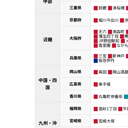
中部
三重県
鈴鹿
津桜橋
京都府
堀川今出川
天六
南森町
蒲生四丁目
大阪府
近畿
JR野田駅前
香里園
なか
三宮
新神戸
兵庫県
阪急伊丹
岡山県
奥田
岡山高
中国・四
広島県
東手城
国
香川県
丸亀町参番街
福岡県
高砂1丁目
平
宮崎県
宮崎大塚
九州・沖