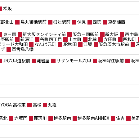
松阪
京都北山
烏丸御池駅前
椥辻駅前
伏見
西院
京都桂西
東三国
新大阪センイシティ前
阪急三国駅前
新大阪
西中島
鴫野駅前
新深江
谷町四丁目
上本町
北巽
寺田町
昭和町
メラード大和田
なんば元町
JR吹田
江坂
阪急茨木市駅前
もず
百舌鳥八幡
JR六甲道駅前
灘岩屋
サザンモール六甲
阪神深江駅前
阪
屋
YOGA 高松東
高松
丸亀
尾北
赤坂門
那珂川
博多駅南
博多駅南ANNEX
住吉
美