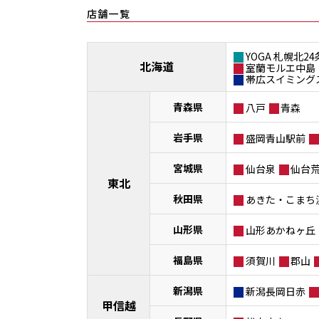
店舗一覧
YOGA 札幌北24
北海道
室蘭モルエ中島
帯広スイミング
青森県
八戸
青森
岩手県
盛岡青山駅前
宮城県
仙台泉
仙台
東北
秋田県
あきた・こまち
山形県
山形あかねヶ丘
福島県
須賀川
郡山
新潟県
新潟長岡日赤
甲信越