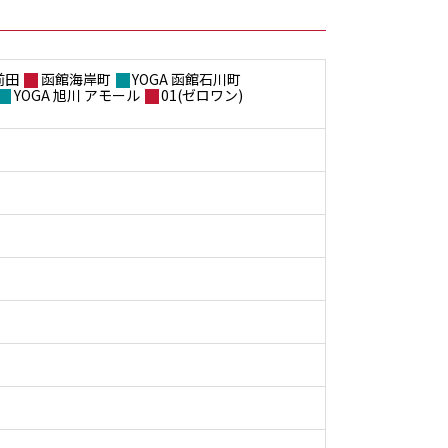
前田
函館海岸町
YOGA 函館石川町
YOGA 旭川 アモール
01(ゼロワン)