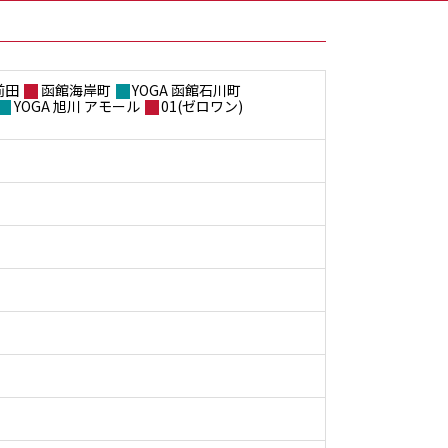
前田
函館海岸町
YOGA 函館石川町
YOGA 旭川 アモール
01(ゼロワン)