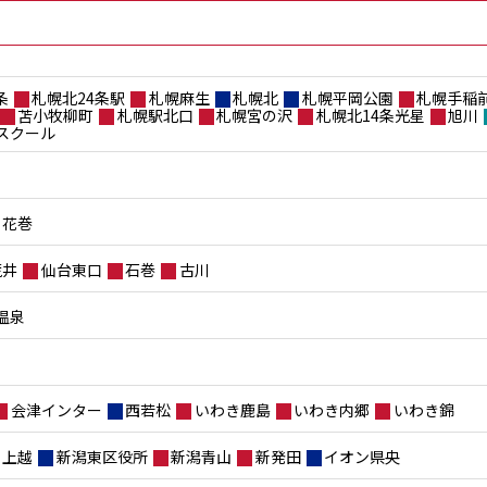
条
札幌北24条駅
札幌麻生
札幌北
札幌平岡公園
札幌手稲
苫小牧柳町
札幌駅北口
札幌宮の沢
札幌北14条光星
旭川
スクール
花巻
荒井
仙台東口
石巻
古川
温泉
会津インター
西若松
いわき鹿島
いわき内郷
いわき錦
上越
新潟東区役所
新潟青山
新発田
イオン県央