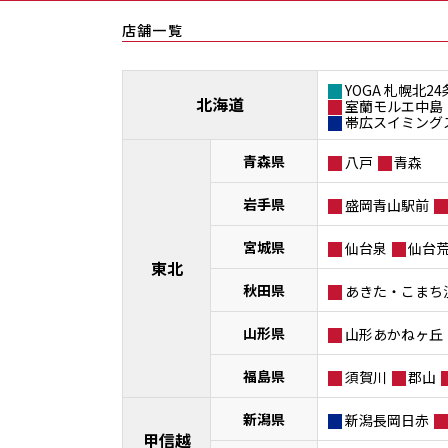
店舗一覧
YOGA 札幌北24
北海道
室蘭モルエ中島
帯広スイミング
青森県
八戸
青森
岩手県
盛岡青山駅前
宮城県
仙台泉
仙台
東北
秋田県
あきた・こまち
山形県
山形あかねヶ丘
福島県
須賀川
郡山
新潟県
新潟長岡日赤
甲信越