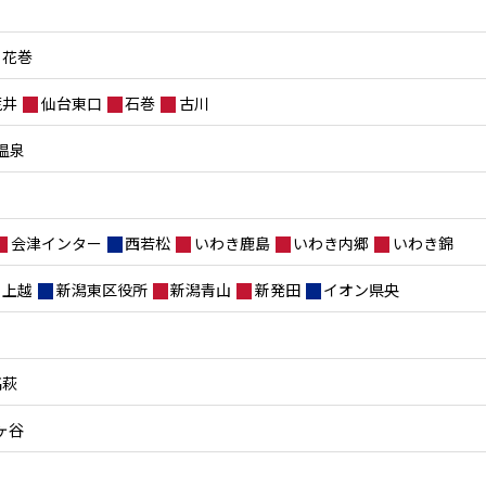
花巻
荒井
仙台東口
石巻
古川
温泉
会津インター
西若松
いわき鹿島
いわき内郷
いわき錦
上越
新潟東区役所
新潟青山
新発田
イオン県央
高萩
ヶ谷