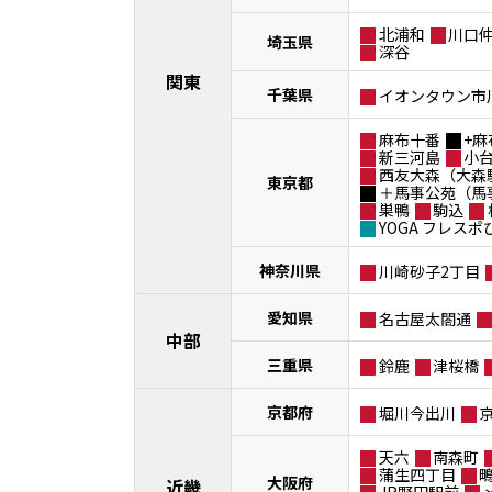
北浦和
川口
埼玉県
深谷
関東
千葉県
イオンタウン市
麻布十番
+麻
新三河島
小
西友大森（大森
東京都
＋馬事公苑（馬
巣鴨
駒込
YOGA フレス
神奈川県
川崎砂子2丁目
愛知県
名古屋太閤通
中部
三重県
鈴鹿
津桜橋
京都府
堀川今出川
天六
南森町
蒲生四丁目
大阪府
近畿
JR野田駅前