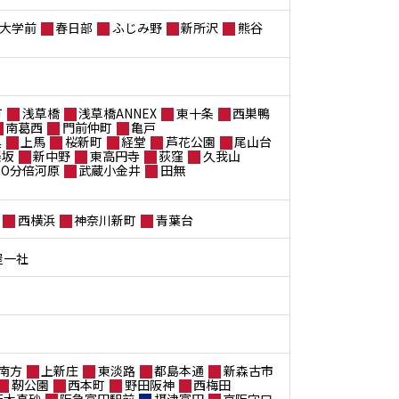
大学前
春日部
ふじみ野
新所沢
熊谷
町
浅草橋
浅草橋ANNEX
東十条
西巣鴨
南葛西
門前仲町
亀戸
黒
上馬
桜新町
経堂
芦花公園
尾山台
楽坂
新中野
東高円寺
荻窪
久我山
ANO分倍河原
武蔵小金井
田無
西横浜
神奈川新町
青葉台
屋一社
南方
上新庄
東淡路
都島本通
新森古市
靭公園
西本町
野田阪神
西梅田
茨木真砂
阪急富田駅前
摂津富田
京阪守口