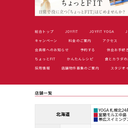
総合トップ
JOYFIT
JOYFIT YOGA
J
キャンペーン
料金のご案内
アクセス
会員様へのお知らせ
予約する
休会お手続
ちょっとFIT
かんたんレシピ
食とカラダの
採用情報
店舗物件募集のご案内
スタジオ
店舗一覧
YOGA 札幌北24
北海道
室蘭モルエ中島
帯広スイミング