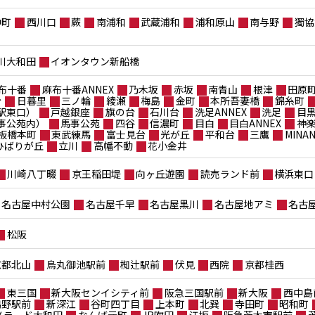
仲町
西川口
蕨
南浦和
武蔵浦和
浦和原山
南与野
獨協
川大和田
イオンタウン新船橋
布十番
麻布十番ANNEX
乃木坂
赤坂
南青山
根津
田原
台
日暮里
三ノ輪
綾瀬
梅島
金町
本所吾妻橋
錦糸町
駅東口）
戸越銀座
旗の台
石川台
洗足ANNEX
洗足
目
事公苑内）
馬事公苑
四谷
信濃町
目白
目白ANNEX
神
板橋本町
東武練馬
富士見台
光が丘
平和台
三鷹
MIN
ポひばりが丘
立川
高幡不動
花小金井
川崎八丁畷
京王稲田堤
向ヶ丘遊園
読売ランド前
横浜東口
名古屋中村公園
名古屋千早
名古屋黒川
名古屋地アミ
名古
松阪
京都北山
烏丸御池駅前
椥辻駅前
伏見
西院
京都桂西
東三国
新大阪センイシティ前
阪急三国駅前
新大阪
西中島
鴫野駅前
新深江
谷町四丁目
上本町
北巽
寺田町
昭和町
メラード大和田
なんば元町
JR吹田
江坂
阪急茨木市駅前