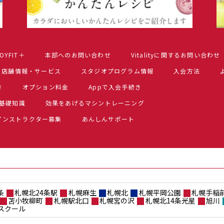
OYFIT＋
本部へのお問い合わせ
Vitalityに関するお問い合わせ
店舗情報・サービス
スタジオプログラム情報
入会方法
き
オプション料金
Appで入会手続き
基礎知識
効果をあげるマシントレーニング
インストラクター募集
あんしんサポート
条
札幌北24条駅
札幌麻生
札幌北
札幌平岡公園
札幌手稲
苫小牧柳町
札幌駅北口
札幌宮の沢
札幌北14条光星
旭川
スクール