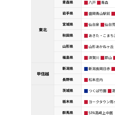
青森県
八戸
青森
岩手県
盛岡青山駅前
宮城県
仙台泉
仙台
東北
秋田県
あきた・こまち
山形県
山形あかねヶ丘
福島県
須賀川
郡山
新潟県
新潟長岡日赤
甲信越
長野県
松本庄内
茨城県
つくば竹園
栃木県
ヨークタウン雨
群馬県
SPA高崎上中居