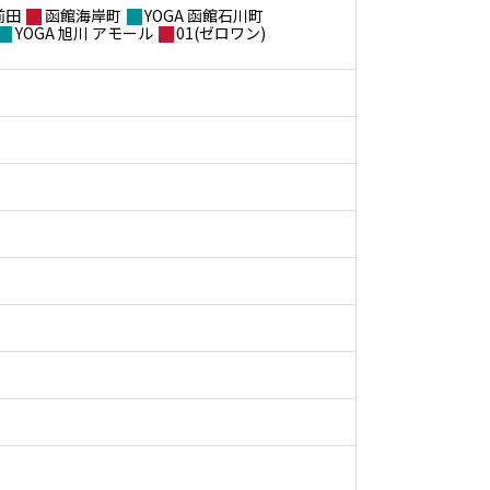
前田
函館海岸町
YOGA 函館石川町
YOGA 旭川 アモール
01(ゼロワン)