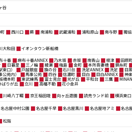
ヶ谷
仲町
西川口
蕨
南浦和
武蔵浦和
浦和原山
南与野
獨協
川大和田
イオンタウン新船橋
布十番
麻布十番ANNEX
乃木坂
赤坂
南青山
根津
田原
台
日暮里
三ノ輪
綾瀬
梅島
金町
本所吾妻橋
錦糸町
駅東口）
戸越銀座
旗の台
石川台
洗足ANNEX
洗足
目
事公苑内）
馬事公苑
四谷
信濃町
目白
目白ANNEX
神
板橋本町
東武練馬
富士見台
光が丘
平和台
三鷹
MIN
ポひばりが丘
立川
高幡不動
花小金井
川崎八丁畷
京王稲田堤
向ヶ丘遊園
読売ランド前
横浜東口
名古屋中村公園
名古屋千早
名古屋黒川
名古屋地アミ
名古
松阪