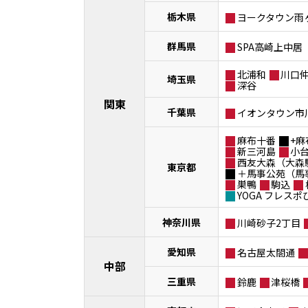
栃木県
ヨークタウン雨
群馬県
SPA高崎上中居
北浦和
川口
埼玉県
深谷
関東
千葉県
イオンタウン市
麻布十番
+麻
新三河島
小
西友大森（大森
東京都
＋馬事公苑（馬
巣鴨
駒込
YOGA フレス
神奈川県
川崎砂子2丁目
愛知県
名古屋太閤通
中部
三重県
鈴鹿
津桜橋