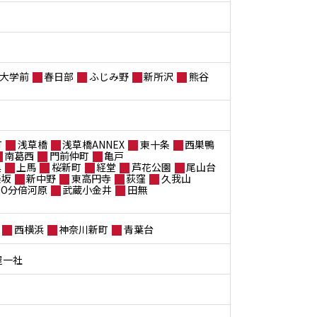
大学前
春日部
ふじみ野
新所沢
熊谷
町
浅草橋
浅草橋ANNEX
東十条
西巣鴨
南葛西
門前仲町
亀戸
黒
上馬
桜新町
経堂
芦花公園
尾山台
楽坂
新中野
東高円寺
荻窪
久我山
ANO分倍河原
武蔵小金井
田無
西横浜
神奈川新町
青葉台
屋一社