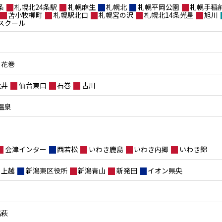
条
札幌北24条駅
札幌麻生
札幌北
札幌平岡公園
札幌手稲
苫小牧柳町
札幌駅北口
札幌宮の沢
札幌北14条光星
旭川
スクール
花巻
荒井
仙台東口
石巻
古川
温泉
会津インター
西若松
いわき鹿島
いわき内郷
いわき錦
上越
新潟東区役所
新潟青山
新発田
イオン県央
高萩