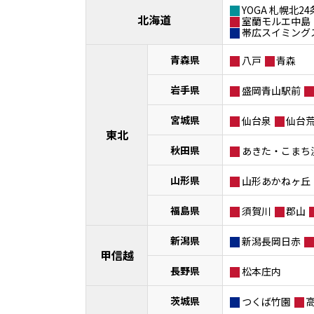
YOGA 札幌北24
北海道
室蘭モルエ中島
帯広スイミング
青森県
八戸
青森
岩手県
盛岡青山駅前
宮城県
仙台泉
仙台
東北
秋田県
あきた・こまち
山形県
山形あかねヶ丘
福島県
須賀川
郡山
新潟県
新潟長岡日赤
甲信越
長野県
松本庄内
茨城県
つくば竹園