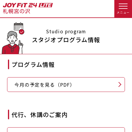
メニュー
店舗トップ
Studio program
スタジオプログラム情報
会員様向けのご案内
プログラム情報
会員の方へトップ
入会のお手続きをする
会員様へのお知らせ
スタジオプログラム情報
今月の予定を見る（PDF）
入会するトップ
予約する
休会お手続き
料金・サービス等詳しく見る
Appで入会手続き
オプション料金
アクセス
代行、休講のご案内
入会を悩まれている方へトップ
店舗情報・サービス
よくあるご質問
JOYFIT総合トップ
JOYFIT