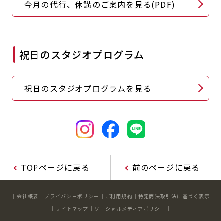
今月の代行、休講のご案内を見る(PDF)
キャンペーン
料金のご案内
店舗へのお問い合わせ
JOYFIT24
JOYFIT YOGA
アクセス
店舗情報・サービス
JOYFIT+
店舗を探す
祝日のスタジオプログラム
見学・体験
スタジオプログラム情報
入会方法
よくあるご質問
祝日のスタジオプログラムを見る
店舗へのお問い合わせ
TOPページに戻る
前のページに戻る
会社概要
プライバシーポリシー
ご利用規約
特定商法取引法に基づく表示
サイトマップ
ソーシャルメディアポリシー