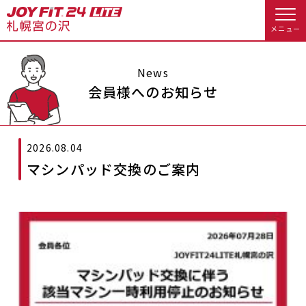
メニュー
店舗トップ
News
会員様へのお知らせ
会員様向けのご案内
2026.08.04
会員の方へトップ
マシンパッド交換のご案内
入会のお手続きをする
会員様へのお知らせ
スタジオプログラム情報
入会するトップ
予約する
休会お手続き
料金・サービス等詳しく見る
Appで入会手続き
オプション料金
アクセス
入会を悩まれている方へトップ
店舗情報・サービス
よくあるご質問
JOYFIT総合トップ
JOYFIT