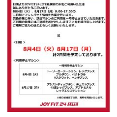
キャンペーン
料金のご案内
店舗へのお問い合わせ
JOYFIT24
JOYFIT YOGA
アクセス
店舗情報・サービス
JOYFIT+
店舗を探す
見学・体験
スタジオプログラム情報
入会方法
よくあるご質問
店舗へのお問い合わせ