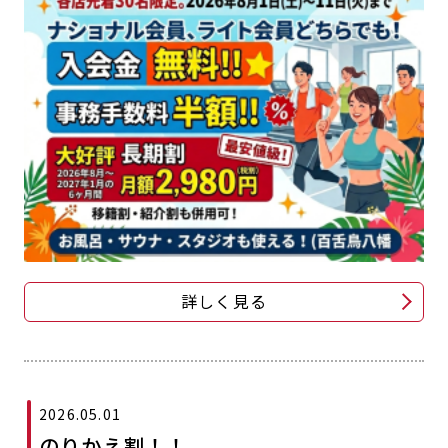
キャンペーン
料金のご案内
JOYFIT24
JOYFIT YOGA
アクセス
店舗情報・サービス
JOYFIT+
店舗を探す
見学・体験
入会方法
よくあるご質問
店舗へのお問い合わせ
詳しく見る
2026.05.01
のりかえ割！！