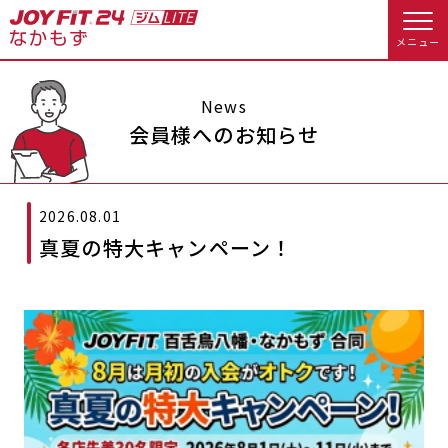
メニュー
店舗トップ
News
会員様へのお知らせ
会員様向けのご案内
2026.08.01
会員の方へトップ
真夏の特大キャンペーン！
入会のお手続きをする
会員様へのお知らせ
休会お手続き
入会するトップ
オプション料金
アクセス
料金・サービス等詳しく見る
Appで入会手続き
店舗情報・サービス
よくあるご質問
入会を悩まれている方へトップ
店舗へのお問い合わせ
JOYFIT総合トップ
JOYFIT