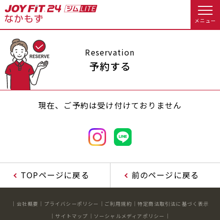
メニュー
店舗トップ
Reservation
予約する
会員様向けのご案内
現在、ご予約は受け付けておりません
会員の方へトップ
入会のお手続きをする
会員様へのお知らせ
休会お手続き
入会するトップ
オプション料金
アクセス
TOPページに戻る
前のページに戻る
料金・サービス等詳しく見る
Appで入会手続き
店舗情報・サービス
よくあるご質問
会社概要
プライバシーポリシー
ご利用規約
特定商法取引法に基づく表示
入会を悩まれている方へトップ
店舗へのお問い合わせ
サイトマップ
ソーシャルメディアポリシー
JOYFIT総合トップ
JOYFIT