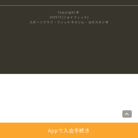
キャンペーン
料金のご案内
Copyright ©
JOYFIT24
JOYFIT YOGA
JOYFIT(ジョイフィット)
スポーツクラブ・フィットネスジム・ヨガスタジオ
アクセス
店舗情報・サービス
JOYFIT+
店舗を探す
見学・体験
入会方法
よくあるご質問
店舗へのお問い合わせ
Appで入会手続き