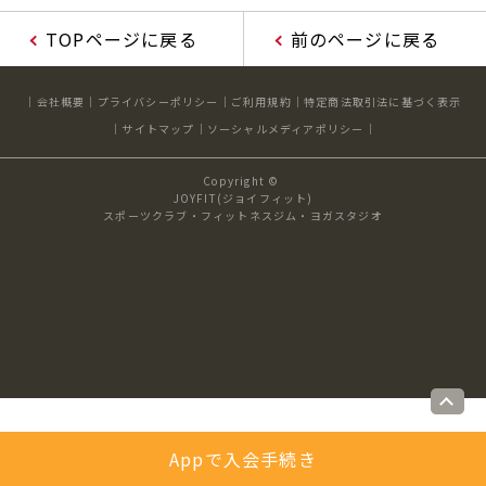
キャンペーン
料金のご案内
TOPページに戻る
前のページに戻る
JOYFIT24
JOYFIT YOGA
アクセス
店舗情報・サービス
会社概要
プライバシーポリシー
ご利用規約
特定商法取引法に基づく表示
JOYFIT+
店舗を探す
サイトマップ
ソーシャルメディアポリシー
見学・体験
入会方法
Copyright ©
よくあるご質問
店舗へのお問い合わせ
JOYFIT(ジョイフィット)
スポーツクラブ・フィットネスジム・ヨガスタジオ
Appで入会手続き