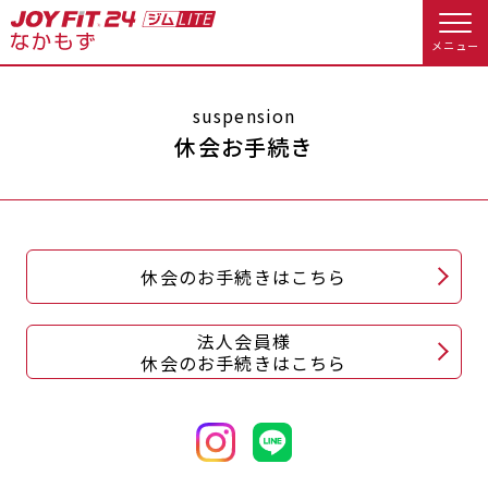
メニュー
店舗トップ
suspension
休会お手続き
会員様向けのご案内
会員の方へトップ
休会のお手続きはこちら
入会のお手続きをする
会員様へのお知らせ
休会お手続き
法人会員様
入会するトップ
オプション料金
アクセス
休会のお手続きはこちら
料金・サービス等詳しく見る
Appで入会手続き
店舗情報・サービス
よくあるご質問
入会を悩まれている方へトップ
店舗へのお問い合わせ
JOYFIT総合トップ
JOYFIT