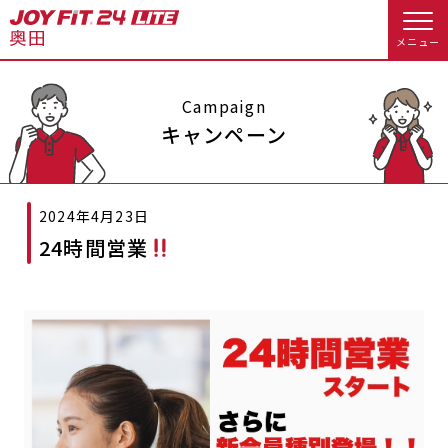
メニュー
店舗トップ
Campaign
キャンペーン
会員様向けのご案内
2024年4月23日
会員の方へトップ
24時間営業
入会のお手続きをする
会員様へのお知らせ
スタジオプログラム情報
入会するトップ
休会お手続き
オプション料金
料金・サービス等詳しく見る
Appで入会手続き
アクセス
店舗情報・サービス
入会を悩まれている方へトップ
よくあるご質問
店舗へのお問い合わせ
JOYFIT総合トップ
JOYFIT