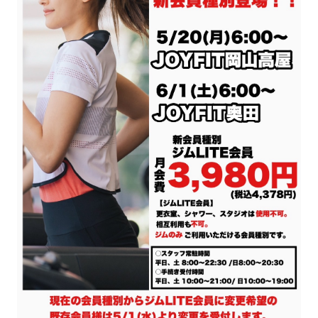
キャンペーン
料金のご案内
JOYFIT24
JOYFIT YOGA
アクセス
店舗情報・サービス
JOYFIT+
店舗を探す
見学・体験
スタジオプログラム情報
入会方法
よくあるご質問
店舗へのお問い合わせ