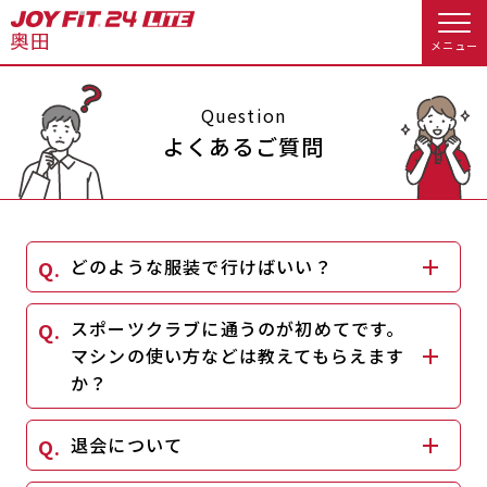
メニュー
店舗トップ
Question
よくあるご質問
会員様向けのご案内
会員の方へトップ
どのような服装で行けばいい？
入会のお手続きをする
会員様へのお知らせ
スタジオプログラム情報
スポーツクラブに通うのが初めてです。
入会するトップ
休会お手続き
オプション料金
マシンの使い方などは教えてもらえます
か？
料金・サービス等詳しく見る
Appで入会手続き
アクセス
店舗情報・サービス
退会について
入会を悩まれている方へトップ
よくあるご質問
店舗へのお問い合わせ
JOYFIT総合トップ
JOYFIT