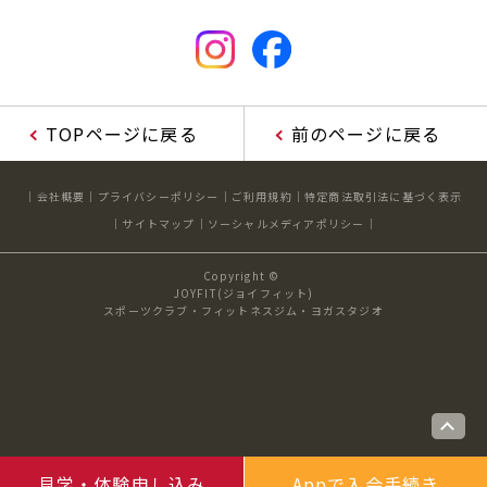
TOPページに戻る
前のページに戻る
会社概要
プライバシーポリシー
ご利用規約
特定商法取引法に基づく表示
サイトマップ
ソーシャルメディアポリシー
Copyright ©
JOYFIT(ジョイフィット)
スポーツクラブ・フィットネスジム・ヨガスタジオ
見学・体験申し込み
Appで入会手続き