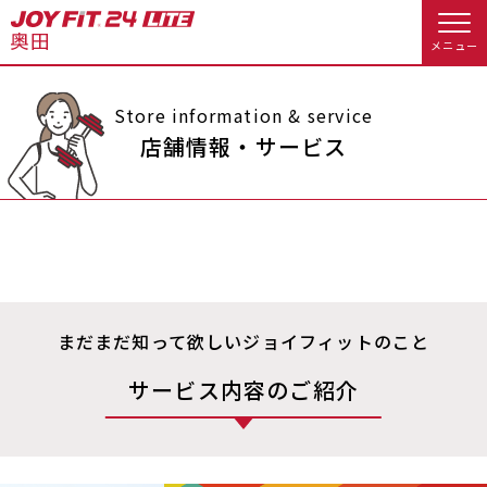
メニュー
店舗トップ
Store information & service
店舗情報・サービス
会員様向けのご案内
会員の方へトップ
入会のお手続きをする
会員様へのお知らせ
スタジオプログラム情報
まだまだ知って欲しいジョイフィットのこと
入会するトップ
休会お手続き
オプション料金
サービス内容のご紹介
料金・サービス等詳しく見る
Appで入会手続き
アクセス
店舗情報・サービス
入会を悩まれている方へトップ
よくあるご質問
店舗へのお問い合わせ
JOYFIT総合トップ
JOYFIT