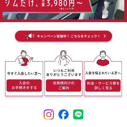
キャンペーン
料金のご案内
店舗へのお問い合わせ
JOYFIT24
JOYFIT YOGA
アクセス
店舗情報・サービス
JOYFIT+
店舗を探す
見学・体験
スタジオプログラム情報
入会方法
よくあるご質問
店舗へのお問い合わせ