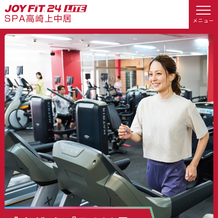
メニュー
店舗トップ
会員様向けのご案内
会員の方へトップ
入会のお手続きをする
会員様へのお知らせ
スタジオプログラム情報
入会するトップ
予約する
休会お手続き
料金・サービス等詳しく見る
Appで入会手続き
オプション料金
アクセス
入会を悩まれている方へトップ
店舗情報・サービス
よくあるご質問
JOYFIT総合トップ
JOYFIT