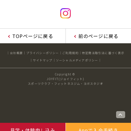
TOPページに戻る
前のページに戻る
会社概要
プライバシーポリシー
ご利用規約
特定商法取引法に基づく表示
サイトマップ
ソーシャルメディアポリシー
Copyright ©
JOYFIT(ジョイフィット)
スポーツクラブ・フィットネスジム・ヨガスタジオ
見学・体験申し込み
Appで入会手続き