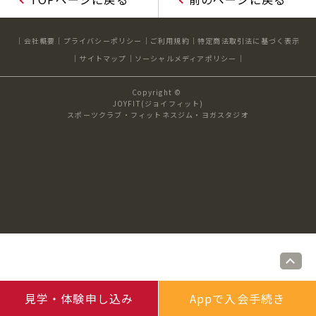
キャンペーン
料金のご案内
店舗へのお問い合わせ
JOYFIT24
JOYFIT YOGA
会社概要
プライバシーポリシー
ご利用規約
特定商法取引法に基づく表示
アクセス
店舗情報・サービス
サイトマップ
ソーシャルメディアポリシー
JOYFIT+
店舗を探す
見学・体験
スタジオプログラム情報
Copyright ©
JOYFIT(ジョイフィット)
スポーツクラブ・フィットネスジム・ヨガスタジオ
入会方法
よくあるご質問
店舗へのお問い合わせ
見学・体験申し込み
Appで入会手続き