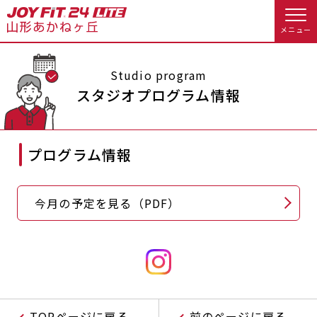
メニュー
店舗トップ
Studio program
スタジオプログラム情報
会員様向けのご案内
プログラム情報
会員の方へトップ
入会のお手続きをする
会員様へのお知らせ
スタジオプログラム情報
今月の予定を見る（PDF）
入会するトップ
予約する
休会お手続き
料金・サービス等詳しく見る
Appで入会手続き
オプション料金
アクセス
入会を悩まれている方へトップ
店舗情報・サービス
よくあるご質問
TOPページに戻る
前のページに戻る
JOYFIT総合トップ
JOYFIT