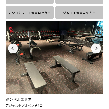
ナショナルLITE会員ロッカー
ジムLITE会員ロッカー
ダンベルエリア
ダ
アジャスタブルベンチ4台
初