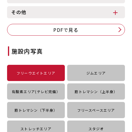
キャンペーン
料金のご案内
店舗へのお問い合わせ
その他
JOYFIT24
JOYFIT YOGA
アクセス
店舗情報・サービス
PDFで見る
JOYFIT+
店舗を探す
見学・体験
スタジオプログラム情報
施設内写真
入会方法
よくあるご質問
店舗へのお問い合わせ
フリーウエイトエリア
ジムエリア
有酸素エリア(テレビ完備）
筋トレマシン（上半身）
筋トレマシン（下半身）
フリースペースエリア
ストレッチエリア
スタジオ