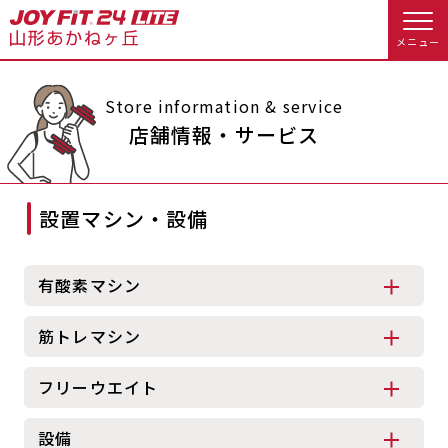
メニュー
店舗トップ
Store information & service
店舗情報・サービス
会員様向けのご案内
設置マシン・設備
会員の方へトップ
入会のお手続きをする
会員様へのお知らせ
スタジオプログラム情報
有酸素マシン
入会するトップ
予約する
休会お手続き
筋トレマシン
料金・サービス等詳しく見る
Appで入会手続き
オプション料金
アクセス
フリーウエイト
入会を悩まれている方へトップ
店舗情報・サービス
よくあるご質問
設備
JOYFIT総合トップ
JOYFIT