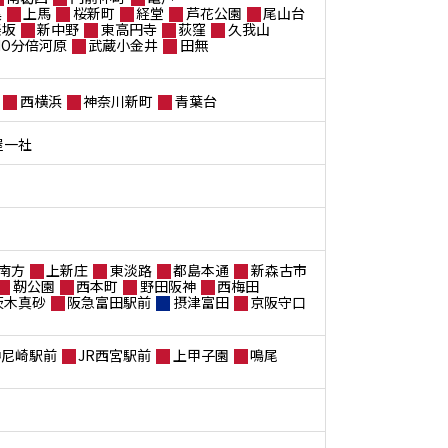
黒
上馬
桜新町
経堂
芦花公園
尾山台
楽坂
新中野
東高円寺
荻窪
久我山
ANO分倍河原
武蔵小金井
田無
西横浜
神奈川新町
青葉台
屋一社
南方
上新庄
東淡路
都島本通
新森古市
靭公園
西本町
野田阪神
西梅田
茨木真砂
阪急富田駅前
摂津富田
京阪守口
神尼崎駅前
JR西宮駅前
上甲子園
鳴尾