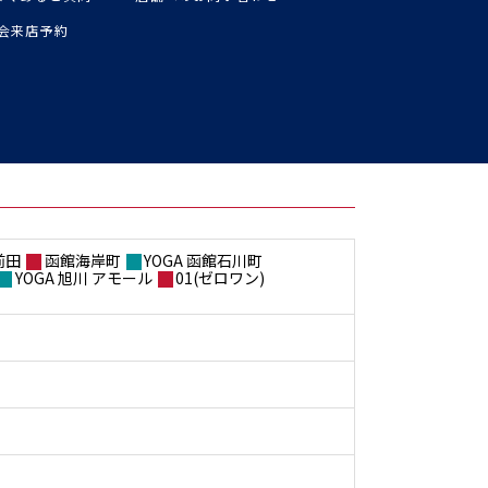
入会来店予約
前田
函館海岸町
YOGA 函館石川町
YOGA 旭川 アモール
01(ゼロワン)