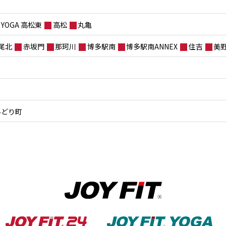
YOGA 高松東
高松
丸亀
尾北
赤坂門
那珂川
博多駅南
博多駅南ANNEX
住吉
美
みどり町