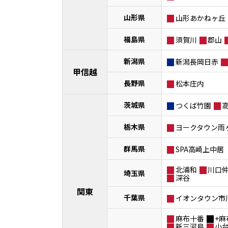
山形県
山形あかねヶ丘
福島県
須賀川
郡山
新潟県
新潟長岡日赤
甲信越
長野県
松本庄内
茨城県
つくば竹園
栃木県
ヨークタウン雨
群馬県
SPA高崎上中居
北浦和
川口
埼玉県
深谷
関東
千葉県
イオンタウン市
麻布十番
+麻
新三河島
小