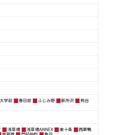
大学前
春日部
ふじみ野
新所沢
熊谷
町
浅草橋
浅草橋ANNEX
東十条
西巣鴨
南葛西
門前仲町
亀戸