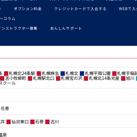
き
オプション料金
クレジットカードで入会する
WEBで
〜コラム
インストラクター募集
あんしんサポート
条
札幌北24条駅
札幌麻生
札幌北
札幌平岡公園
札幌手稲
苫小牧柳町
札幌駅北口
札幌宮の沢
札幌北14条光星
旭川
スクール
花巻
荒井
仙台東口
石巻
古川
温泉