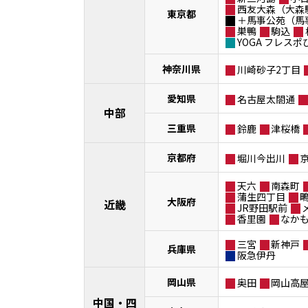
西友大森（大森
東京都
＋馬事公苑（馬
巣鴨
駒込
YOGA フレス
神奈川県
川崎砂子2丁目
愛知県
名古屋太閤通
中部
三重県
鈴鹿
津桜橋
京都府
堀川今出川
天六
南森町
蒲生四丁目
大阪府
近畿
JR野田駅前
香里園
なか
三宮
新神戸
兵庫県
阪急伊丹
岡山県
奥田
岡山高
中国・四