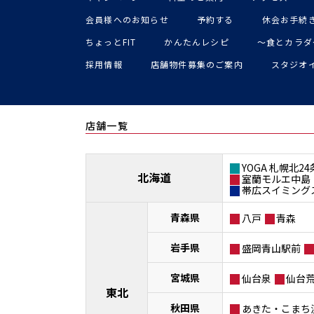
会員様へのお知らせ
予約する
休会お手続
ちょっとFIT
かんたんレシピ
〜食とカラダ
採用情報
店舗物件募集のご案内
スタジオ
店舗一覧
YOGA 札幌北24
北海道
室蘭モルエ中島
帯広スイミング
青森県
八戸
青森
岩手県
盛岡青山駅前
宮城県
仙台泉
仙台
東北
秋田県
あきた・こまち