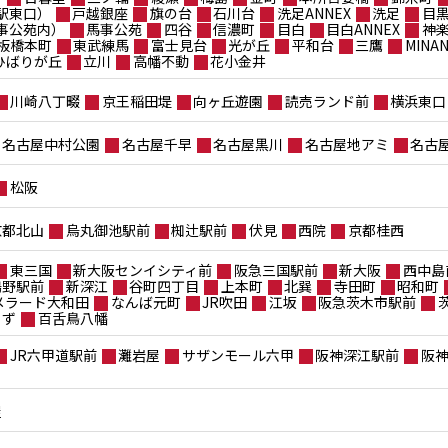
駅東口）
戸越銀座
旗の台
石川台
洗足ANNEX
洗足
目
事公苑内）
馬事公苑
四谷
信濃町
目白
目白ANNEX
神
板橋本町
東武練馬
富士見台
光が丘
平和台
三鷹
MIN
ポひばりが丘
立川
高幡不動
花小金井
川崎八丁畷
京王稲田堤
向ヶ丘遊園
読売ランド前
横浜東口
名古屋中村公園
名古屋千早
名古屋黒川
名古屋地アミ
名古
松阪
京都北山
烏丸御池駅前
椥辻駅前
伏見
西院
京都桂西
東三国
新大阪センイシティ前
阪急三国駅前
新大阪
西中島
鴫野駅前
新深江
谷町四丁目
上本町
北巽
寺田町
昭和町
メラード大和田
なんば元町
JR吹田
江坂
阪急茨木市駅前
もず
百舌鳥八幡
JR六甲道駅前
灘岩屋
サザンモール六甲
阪神深江駅前
阪
屋