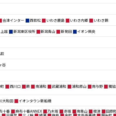
会津インター
西若松
いわき鹿島
いわき内郷
いわき錦
上越
新潟東区役所
新潟青山
新発田
イオン県央
高萩
ヶ谷
仲町
西川口
蕨
南浦和
武蔵浦和
浦和原山
南与野
獨協
川大和田
イオンタウン新船橋
布十番
麻布十番ANNEX
乃木坂
赤坂
南青山
根津
田原
台
日暮里
三ノ輪
綾瀬
梅島
金町
本所吾妻橋
錦糸町