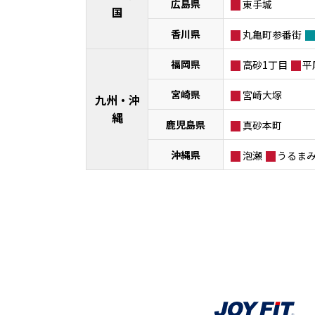
広島県
東手城
国
香川県
丸亀町参番街
福岡県
高砂1丁目
平
宮崎県
宮崎大塚
九州・沖
縄
鹿児島県
真砂本町
沖縄県
泡瀬
うるま