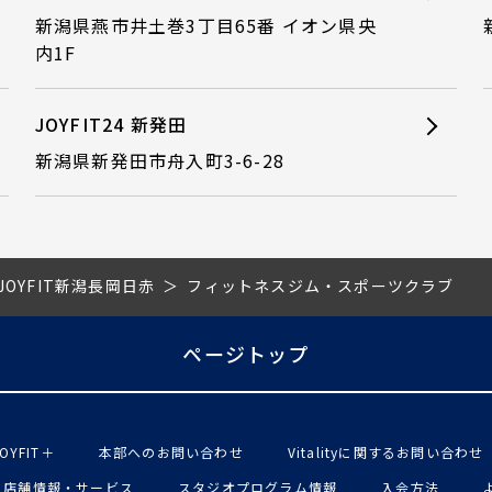
新潟県燕市井土巻3丁目65番 イオン県央
内1F
JOYFIT24 新発田
新潟県新発田市舟入町3-6-28
JOYFIT新潟長岡日赤
フィットネスジム・スポーツクラブ
ページトップ
OYFIT＋
本部へのお問い合わせ
Vitalityに関するお問い合わせ
店舗情報・サービス
スタジオプログラム情報
入会方法