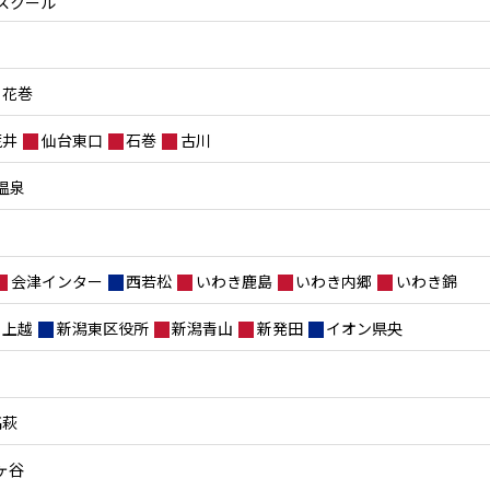
スクール
花巻
荒井
仙台東口
石巻
古川
温泉
会津インター
西若松
いわき鹿島
いわき内郷
いわき錦
上越
新潟東区役所
新潟青山
新発田
イオン県央
高萩
ヶ谷