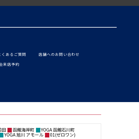
よくあるご質問
店舗へのお問い合わせ
入会来店予約
前田
函館海岸町
YOGA 函館石川町
YOGA 旭川 アモール
01(ゼロワン)