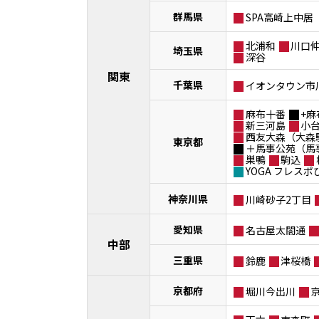
群馬県
SPA高崎上中居
北浦和
川口
埼玉県
深谷
関東
千葉県
イオンタウン市
麻布十番
+麻
新三河島
小
西友大森（大森
東京都
＋馬事公苑（馬
巣鴨
駒込
YOGA フレス
神奈川県
川崎砂子2丁目
愛知県
名古屋太閤通
中部
三重県
鈴鹿
津桜橋
京都府
堀川今出川