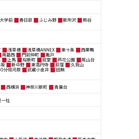
大学前
春日部
ふじみ野
新所沢
熊谷
町
浅草橋
浅草橋ANNEX
東十条
西巣鴨
南葛西
門前仲町
亀戸
黒
上馬
桜新町
経堂
芦花公園
尾山台
楽坂
新中野
東高円寺
荻窪
久我山
ANO分倍河原
武蔵小金井
田無
西横浜
神奈川新町
青葉台
屋一社