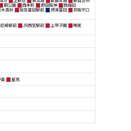
南方
上新庄
東淡路
都島本通
新森古市
靭公園
西本町
野田阪神
西梅田
茨木真砂
阪急富田駅前
摂津富田
京阪守口
神尼崎駅前
JR西宮駅前
上甲子園
鳴尾
野島
室見