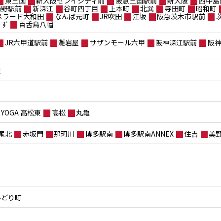
東三国
新大阪センイシティ前
阪急三国駅前
新大阪
西中島
鴫野駅前
新深江
谷町四丁目
上本町
北巽
寺田町
昭和町
メラード大和田
なんば元町
JR吹田
江坂
阪急茨木市駅前
もず
百舌鳥八幡
JR六甲道駅前
灘岩屋
サザンモール六甲
阪神深江駅前
阪
屋
YOGA 高松東
高松
丸亀
尾北
赤坂門
那珂川
博多駅南
博多駅南ANNEX
住吉
美
みどり町