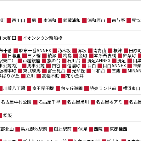
仲町
西川口
蕨
南浦和
武蔵浦和
浦和原山
南与野
獨協
川大和田
イオンタウン新船橋
布十番
麻布十番ANNEX
乃木坂
赤坂
南青山
根津
田原
台
日暮里
三ノ輪
綾瀬
梅島
金町
本所吾妻橋
錦糸町
駅東口）
戸越銀座
旗の台
石川台
洗足ANNEX
洗足
目
事公苑内）
馬事公苑
四谷
信濃町
目白
目白ANNEX
神
板橋本町
東武練馬
富士見台
光が丘
平和台
三鷹
MIN
ポひばりが丘
立川
高幡不動
花小金井
川崎八丁畷
京王稲田堤
向ヶ丘遊園
読売ランド前
横浜東口
名古屋中村公園
名古屋千早
名古屋黒川
名古屋地アミ
名古
松阪
京都北山
烏丸御池駅前
椥辻駅前
伏見
西院
京都桂西