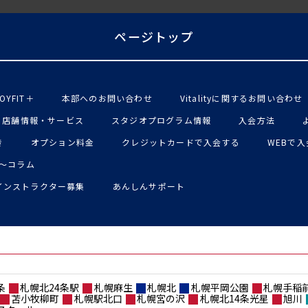
ページトップ
OYFIT＋
本部へのお問い合わせ
Vitalityに関するお問い合わせ
店舗情報・サービス
スタジオプログラム情報
入会方法
き
オプション料金
クレジットカードで入会する
WEBで
〜コラム
インストラクター募集
あんしんサポート
条
札幌北24条駅
札幌麻生
札幌北
札幌平岡公園
札幌手稲
苫小牧柳町
札幌駅北口
札幌宮の沢
札幌北14条光星
旭川