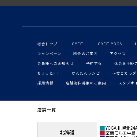
総合トップ
JOYFIT
JOYFIT YOGA
J
キャンペーン
料金のご案内
アクセス
会員様へのお知らせ
予約する
休会お手続
ちょっとFIT
かんたんレシピ
〜食とカラダ
採用情報
店舗物件募集のご案内
スタジオ
店舗一覧
YOGA 札幌北24
北海道
室蘭モルエ中島