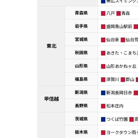
帯広スイミング
青森県
八戸
青森
岩手県
盛岡青山駅前
宮城県
仙台泉
仙台
東北
秋田県
あきた・こまち
山形県
山形あかねヶ丘
福島県
須賀川
郡山
新潟県
新潟長岡日赤
甲信越
長野県
松本庄内
茨城県
つくば竹園
栃木県
ヨークタウン雨