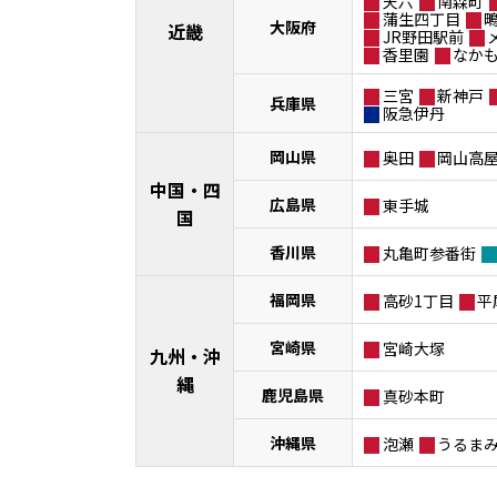
天六
南森町
蒲生四丁目
大阪府
近畿
JR野田駅前
香里園
なか
三宮
新神戸
兵庫県
阪急伊丹
岡山県
奥田
岡山高
中国・四
広島県
東手城
国
香川県
丸亀町参番街
福岡県
高砂1丁目
平
宮崎県
宮崎大塚
九州・沖
縄
鹿児島県
真砂本町
沖縄県
泡瀬
うるま