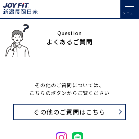
メニュー
店舗トップ
Question
よくあるご質問
会員様向けのご案内
会員の方へトップ
入会のお手続きをする
会員様へのお知らせ
スタジオプログラム情報
その他のご質問については、
こちらのボタンからご覧ください
入会するトップ
予約する
休会お手続き
その他のご質問はこちら
料金・サービス等詳しく見る
クレジットカードで入会する
WEBで入会来店予約
オプション料金
アクセス
入会を悩まれている方へトップ
店舗情報・サービス
よくあるご質問
JOYFIT総合トップ
JOYFIT