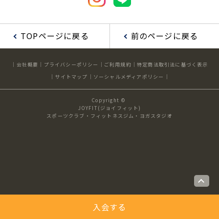
キャンペーン
料金のご案内
店舗へのお問い合わせ
JOYFIT24
JOYFIT YOGA
TOPページに戻る
前のページに戻る
アクセス
店舗情報・サービス
JOYFIT+
店舗を探す
見学・体験
スタジオプログラム情報
会社概要
プライバシーポリシー
ご利用規約
特定商法取引法に基づく表示
サイトマップ
ソーシャルメディアポリシー
入会方法
よくあるご質問
Copyright ©
JOYFIT(ジョイフィット)
店舗へのお問い合わせ
スポーツクラブ・フィットネスジム・ヨガスタジオ
入会する