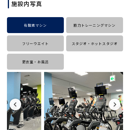
施設内写真
キャンペーン
料金のご案内
店舗へのお問い合わせ
JOYFIT24
JOYFIT YOGA
アクセス
店舗情報・サービス
有酸素マシン
筋力トレーニングマシン
JOYFIT+
店舗を探す
見学・体験
スタジオプログラム情報
フリーウエイト
スタジオ・ホットスタジオ
入会方法
よくあるご質問
更衣室・お風呂
店舗へのお問い合わせ