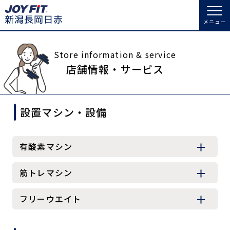
メニュー
店舗トップ
Store information & service
店舗情報・サービス
会員様向けのご案内
設置マシン・設備
会員の方へトップ
入会のお手続きをする
会員様へのお知らせ
スタジオプログラム情報
有酸素マシン
入会するトップ
予約する
休会お手続き
筋トレマシン
料金・サービス等詳しく見る
クレジットカードで入会する
WEBで入会来店予約
オプション料金
アクセス
フリーウエイト
入会を悩まれている方へトップ
店舗情報・サービス
よくあるご質問
JOYFIT総合トップ
JOYFIT