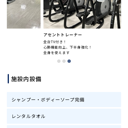
アセントトレーナー
全台TV付き！
2
心肺機能向上、下半身強化！
有
全身を使えます
施設内設備
シャンプー・ボディーソープ完備
レンタルタオル