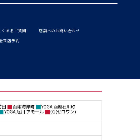
よくあるご質問
店舗へのお問い合わせ
入会来店予約
前田
函館海岸町
YOGA 函館石川町
YOGA 旭川 アモール
01(ゼロワン)