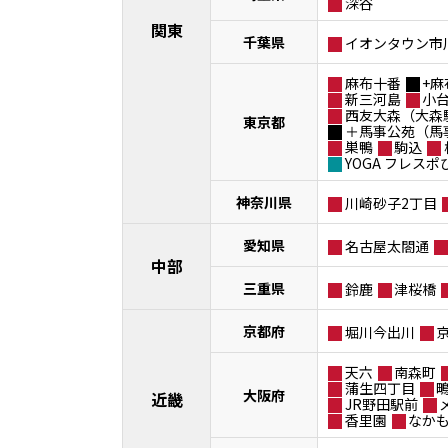
深谷
関東
千葉県
イオンタウン市
麻布十番
+麻
新三河島
小
西友大森（大森
東京都
＋馬事公苑（馬
巣鴨
駒込
YOGA フレス
神奈川県
川崎砂子2丁目
愛知県
名古屋太閤通
中部
三重県
鈴鹿
津桜橋
京都府
堀川今出川
天六
南森町
蒲生四丁目
大阪府
近畿
JR野田駅前
香里園
なか