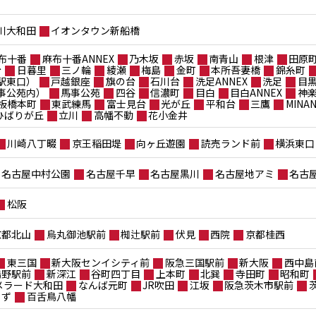
川大和田
イオンタウン新船橋
布十番
麻布十番ANNEX
乃木坂
赤坂
南青山
根津
田原
台
日暮里
三ノ輪
綾瀬
梅島
金町
本所吾妻橋
錦糸町
駅東口）
戸越銀座
旗の台
石川台
洗足ANNEX
洗足
目
事公苑内）
馬事公苑
四谷
信濃町
目白
目白ANNEX
神
板橋本町
東武練馬
富士見台
光が丘
平和台
三鷹
MIN
ポひばりが丘
立川
高幡不動
花小金井
川崎八丁畷
京王稲田堤
向ヶ丘遊園
読売ランド前
横浜東口
名古屋中村公園
名古屋千早
名古屋黒川
名古屋地アミ
名古
松阪
京都北山
烏丸御池駅前
椥辻駅前
伏見
西院
京都桂西
東三国
新大阪センイシティ前
阪急三国駅前
新大阪
西中島
鴫野駅前
新深江
谷町四丁目
上本町
北巽
寺田町
昭和町
メラード大和田
なんば元町
JR吹田
江坂
阪急茨木市駅前
もず
百舌鳥八幡