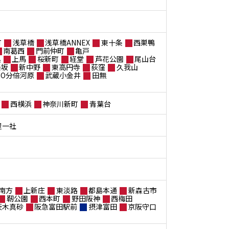
町
浅草橋
浅草橋ANNEX
東十条
西巣鴨
南葛西
門前仲町
亀戸
黒
上馬
桜新町
経堂
芦花公園
尾山台
楽坂
新中野
東高円寺
荻窪
久我山
ANO分倍河原
武蔵小金井
田無
西横浜
神奈川新町
青葉台
屋一社
南方
上新庄
東淡路
都島本通
新森古市
靭公園
西本町
野田阪神
西梅田
茨木真砂
阪急富田駅前
摂津富田
京阪守口