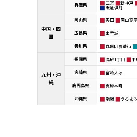
三宮
新神戸
兵庫県
阪急伊丹
岡山県
奥田
岡山高
中国・四
広島県
東手城
国
香川県
丸亀町参番街
福岡県
高砂1丁目
平
宮崎県
宮崎大塚
九州・沖
縄
鹿児島県
真砂本町
沖縄県
泡瀬
うるま