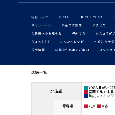
総合トップ
JOYFIT
JOYFIT YOGA
J
キャンペーン
料金のご案内
アクセス
会員様へのお知らせ
予約する
休会お手続
ちょっとFIT
かんたんレシピ
〜食とカラダ
採用情報
店舗物件募集のご案内
スタジオ
店舗一覧
YOGA 札幌北24
北海道
室蘭モルエ中島
帯広スイミング
青森県
八戸
青森