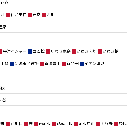
花巻
荒井
仙台東口
石巻
古川
温泉
会津インター
西若松
いわき鹿島
いわき内郷
いわき錦
上越
新潟東区役所
新潟青山
新発田
イオン県央
高萩
ヶ谷
仲町
西川口
蕨
南浦和
武蔵浦和
浦和原山
南与野
獨協