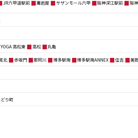
JR六甲道駅前
灘岩屋
サザンモール六甲
阪神深江駅前
阪
屋
YOGA 高松東
高松
丸亀
尾北
赤坂門
那珂川
博多駅南
博多駅南ANNEX
住吉
美
みどり町