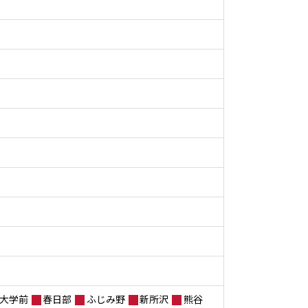
大学前
春日部
ふじみ野
新所沢
熊谷