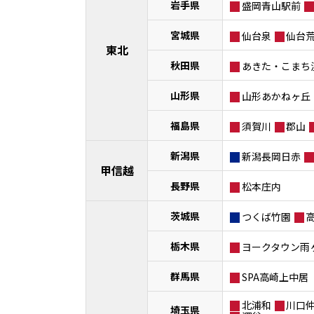
岩手県
盛岡青山駅前
宮城県
仙台泉
仙台
東北
秋田県
あきた・こまち
山形県
山形あかねヶ丘
福島県
須賀川
郡山
新潟県
新潟長岡日赤
甲信越
長野県
松本庄内
茨城県
つくば竹園
栃木県
ヨークタウン雨
群馬県
SPA高崎上中居
北浦和
川口
埼玉県