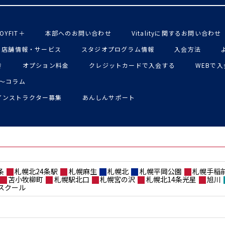
OYFIT＋
本部へのお問い合わせ
Vitalityに関するお問い合わせ
店舗情報・サービス
スタジオプログラム情報
入会方法
き
オプション料金
クレジットカードで入会する
WEBで
〜コラム
インストラクター募集
あんしんサポート
条
札幌北24条駅
札幌麻生
札幌北
札幌平岡公園
札幌手稲
苫小牧柳町
札幌駅北口
札幌宮の沢
札幌北14条光星
旭川
スクール