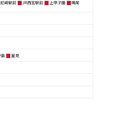
神尼崎駅前
JR西宮駅前
上甲子園
鳴尾
野島
室見