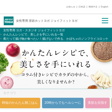
お知らせ
日本語
簡体中文
English
入会のご案内
店舗を探す
女性専用 溶岩ホットヨガ ジョイフィットヨガ
女性専用 ヨガ・スタジオ ジョイフィットヨガ
かんたんレシピで、美しさを手にいれる一覧
夜だって揚げ物が食べたい！揚げないで作る、かぼちゃのノンフライコロッケ
カテゴリ
時短のかんたん朝ごはん
20時からでもヘルシーに
美肌を目指す