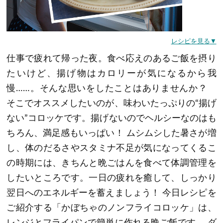
JOYFIT24
JOYFIT+
レシピを見る
仕事で疲れて帰った夜。食べ応えのあるご飯を摂り
Vitalityに関するお問い合わせ
たいけど、揚げ物はカロリーが気になるから我
慢……。そんな思いをしたことはありませんか？
本部へのお問い合わせ
そこでオススメしたいのが、味わいたっぷりの“揚げ
ない”コロッケです。揚げないのでヘルシーなのはも
法人会員制度
ちろん、満足感もいっぱい！ ムシムシした暑さが増
し、体のだるさやスタミナ不足が気になってくるこ
の時期には、きちんと晩ごはんを食べて体調管理を
したいところです。一日の疲れを癒して、しっかり
翌日へのエネルギーを蓄えましょう！ 今日レシピを
ご紹介する「かぼちゃのノンフライコロッケ」は、
レンジとフライパンで簡単に作れる晩ご飯です。 ダ