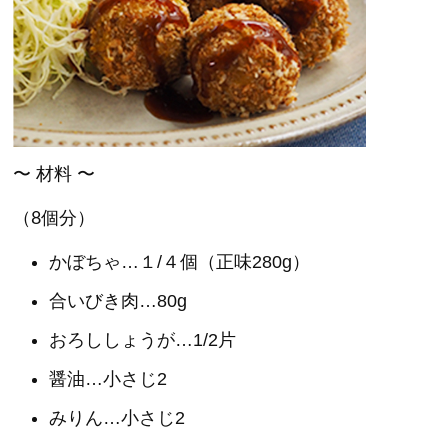
〜 材料 〜
（8個分）
かぼちゃ…１/４個（正味280g）
合いびき肉…80g
おろししょうが…1/2片
醤油…小さじ2
みりん…小さじ2