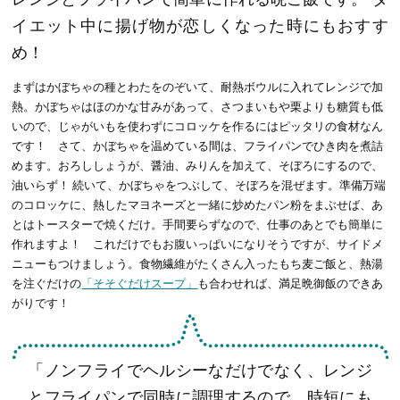
イエット中に揚げ物が恋しくなった時にもおすす
め！
まずはかぼちゃの種とわたをのぞいて、耐熱ボウルに入れてレンジで加
熱。かぼちゃはほのかな甘みがあって、さつまいもや栗よりも糖質も低
いので、じゃがいもを使わずにコロッケを作るにはピッタリの食材なん
です！ さて、かぼちゃを温めている間は、フライパンでひき肉を煮詰
めます。おろししょうが、醤油、みりんを加えて、そぼろにするので、
油いらず！ 続いて、かぼちゃをつぶして、そぼろを混ぜます。準備万端
のコロッケに、熱したマヨネーズと一緒に炒めたパン粉をまぶせば、あ
とはトースターで焼くだけ。手間要らずなので、仕事のあとでも簡単に
作れますよ！ これだけでもお腹いっぱいになりそうですが、サイドメ
ニューもつけましょう。食物繊維がたくさん入ったもち麦ご飯と、熱湯
を注ぐだけの
「そそぐだけスープ」
も合わせれば、満足晩御飯のできあ
がりです！
「ノンフライでヘルシーなだけでなく、レンジ
とフライパンで同時に調理するので、時短にも