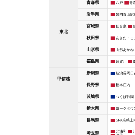
青森県
八戸
青
岩手県
盛岡青山駅
宮城県
仙台泉
東北
秋田県
あきた・こ
山形県
山形あかね
福島県
須賀川
新潟県
新潟長岡日
甲信越
長野県
松本庄内
茨城県
つくば竹園
栃木県
ヨークタウ
群馬県
SPA高崎上
北浦和
埼玉県