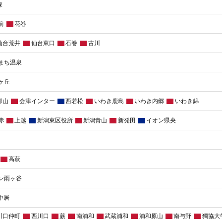
森
前
花巻
仙台荒井
仙台東口
石巻
古川
まち温泉
ヶ丘
郡山
会津インター
西若松
いわき鹿島
いわき内郷
いわき錦
赤
上越
新潟東区役所
新潟青山
新発田
イオン県央
高萩
ン雨ヶ谷
中居
川口仲町
西川口
蕨
南浦和
武蔵浦和
浦和原山
南与野
獨協大