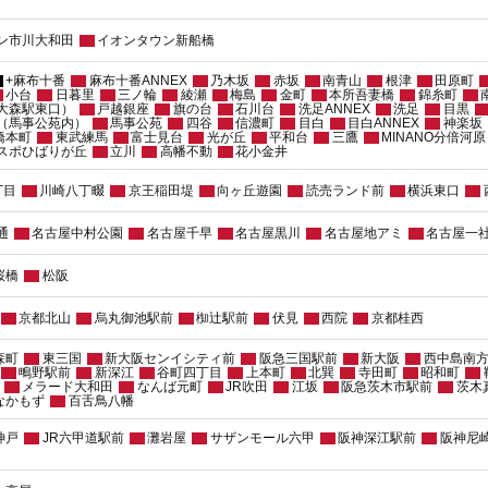
ン市川大和田
イオンタウン新船橋
+麻布十番
麻布十番ANNEX
乃木坂
赤坂
南青山
根津
田原町
小台
日暮里
三ノ輪
綾瀬
梅島
金町
本所吾妻橋
錦糸町
大森駅東口）
戸越銀座
旗の台
石川台
洗足ANNEX
洗足
目黒
（馬事公苑内）
馬事公苑
四谷
信濃町
目白
目白ANNEX
神楽坂
橋本町
東武練馬
富士見台
光が丘
平和台
三鷹
MINANO分倍河原
レスポひばりが丘
立川
高幡不動
花小金井
丁目
川崎八丁畷
京王稲田堤
向ヶ丘遊園
読売ランド前
横浜東口
通
名古屋中村公園
名古屋千早
名古屋黒川
名古屋地アミ
名古屋一
桜橋
松阪
京都北山
烏丸御池駅前
椥辻駅前
伏見
西院
京都桂西
森町
東三国
新大阪センイシティ前
阪急三国駅前
新大阪
西中島南
鴫野駅前
新深江
谷町四丁目
上本町
北巽
寺田町
昭和町
メラード大和田
なんば元町
JR吹田
江坂
阪急茨木市駅前
茨木
なかもず
百舌鳥八幡
神戸
JR六甲道駅前
灘岩屋
サザンモール六甲
阪神深江駅前
阪神尼