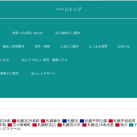
ページトップ
本部へのお問い合わせ
法人契約のご案内
施設ご利用案内
見学・体験
入会のご案内
よくある質問
お知らせ
いれる
読んでうれしい美容・健康コラム
件募集のご案内
あんしんサポート
北24条
札幌北24条駅
札幌麻生
札幌北
札幌平岡公園
札幌手稲前田
中島
苫小牧柳町
札幌駅北口
札幌宮の沢
札幌北14条光星
旭川
Y
ングスクール