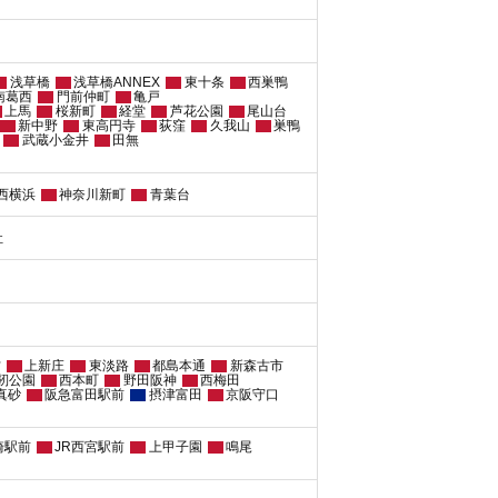
浅草橋
浅草橋ANNEX
東十条
西巣鴨
南葛西
門前仲町
亀戸
上馬
桜新町
経堂
芦花公園
尾山台
新中野
東高円寺
荻窪
久我山
巣鴨
武蔵小金井
田無
西横浜
神奈川新町
青葉台
社
方
上新庄
東淡路
都島本通
新森古市
靭公園
西本町
野田阪神
西梅田
真砂
阪急富田駅前
摂津富田
京阪守口
崎駅前
JR西宮駅前
上甲子園
鳴尾