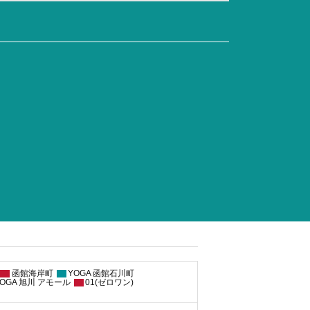
函館海岸町
YOGA 函館石川町
OGA 旭川 アモール
01(ゼロワン)