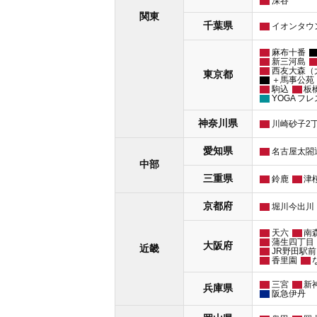
深谷
関東
千葉県
イオンタウ
麻布十番
新三河島
西友大森（
東京都
＋馬事公苑
駒込
板
YOGA フ
神奈川県
川崎砂子2
愛知県
名古屋太閤
中部
三重県
鈴鹿
津
京都府
堀川今出川
天六
南
蒲生四丁目
大阪府
近畿
JR野田駅前
香里園
三宮
新
兵庫県
阪急伊丹