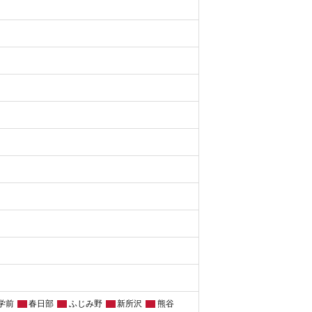
学前
春日部
ふじみ野
新所沢
熊谷