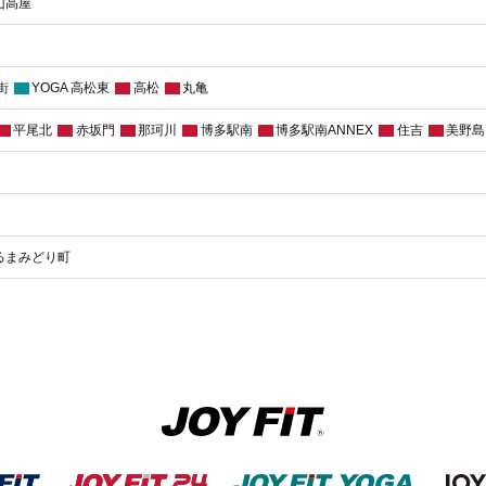
山高屋
街
YOGA 高松東
高松
丸亀
平尾北
赤坂門
那珂川
博多駅南
博多駅南ANNEX
住吉
美野島
るまみどり町