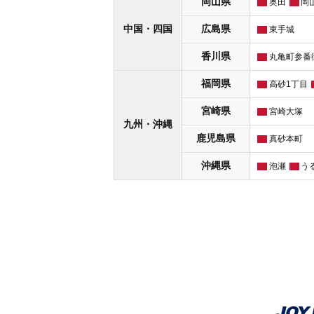
岡山県
奥田
岡
中国・四国
広島県
東手城
香川県
丸亀町参番
福岡県
高砂1丁目
宮崎県
宮崎大塚
九州・沖縄
鹿児島県
真砂本町
沖縄県
泡瀬
う