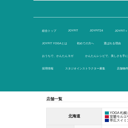
JOYFIT
JOYFIT24
総合トップ
JOYFIT＋
JOYFIT YOGAとは
初めての方へ
選ばれる理由
おうちで、かんたんヨガ
かんたんレシピで、美しさを手に
採用情報
スタジオインストラクター募集
店舗物
店舗一覧
YOGA 札幌
北海道
室蘭モルエ
帯広スイミ